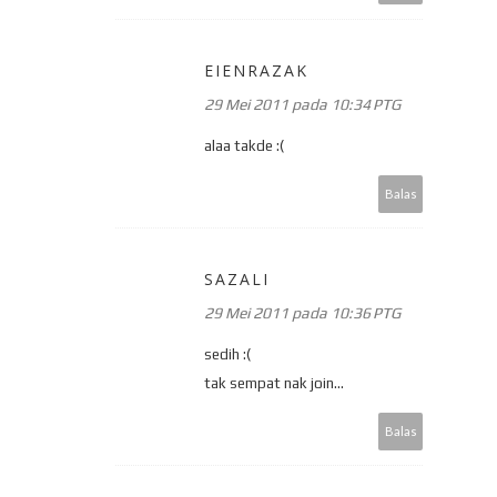
EIENRAZAK
29 Mei 2011 pada 10:34 PTG
alaa takde :(
Balas
SAZALI
29 Mei 2011 pada 10:36 PTG
sedih :(
tak sempat nak join...
Balas