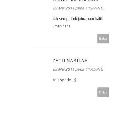
29 Mei 2011 pada 11:27 PTG
tak sempat nk join.. baru balik
umah hehe
Balas
ZATILNABILAH
29 Mei 2011 pada 11:46 PTG
tq..! sy ade..! ;)
Balas