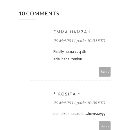
10 COMMENTS
EMMA HAMZAH
29 Mei 2011 pada 10:01 PTG
Finally nama ceq dh
ada..haha..tenkiu
Balas
* ROSITA *
29 Mei 2011 pada 10:06 PTG
name ku masuk list..hoyeaayyy
Balas