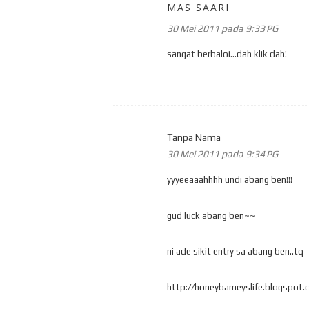
MAS SAARI
30 Mei 2011 pada 9:33 PG
sangat berbaloi...dah klik dah!
Tanpa Nama
30 Mei 2011 pada 9:34 PG
yyyeeaaahhhh undi abang ben!!!
gud luck abang ben~~
ni ade sikit entry sa abang ben..tq
http://honeybarneyslife.blogspot