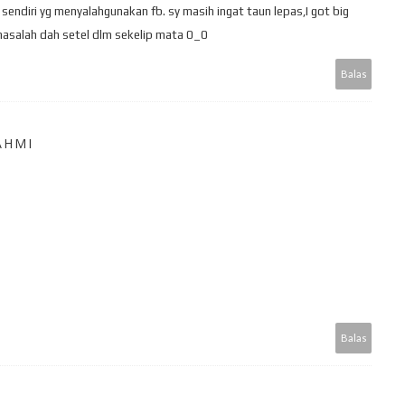
sendiri yg menyalahgunakan fb. sy masih ingat taun lepas,I got big
 masalah dah setel dlm sekelip mata 0_0
Balas
AHMI
Balas