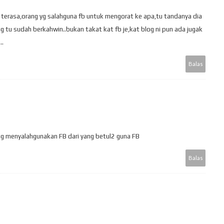
 terasa,orang yg salahguna fb untuk mengorat ke apa,tu tandanya dia
ng tu sudah berkahwin..bukan takat kat fb je,kat blog ni pun ada jugak
..
Balas
yang menyalahgunakan FB dari yang betul2 guna FB
Balas