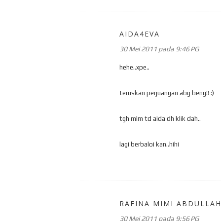
AIDA4EVA
30 Mei 2011 pada 9:46 PG
hehe..xpe..
teruskan perjuangan abg beng!! :)
tgh mlm td aida dh klik dah..
lagi berbaloi kan..hihi
RAFINA MIMI ABDULLA
30 Mei 2011 pada 9:56 PG