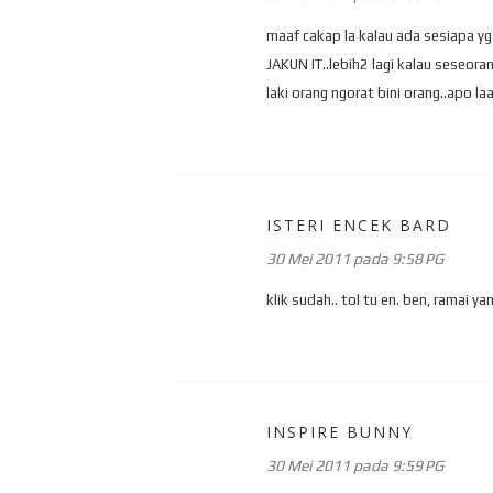
maaf cakap la kalau ada sesiapa yg
JAKUN IT..lebih2 lagi kalau seseora
laki orang ngorat bini orang..apo laa
ISTERI ENCEK BARD
30 Mei 2011 pada 9:58 PG
klik sudah.. tol tu en. ben, ramai 
INSPIRE BUNNY
30 Mei 2011 pada 9:59 PG