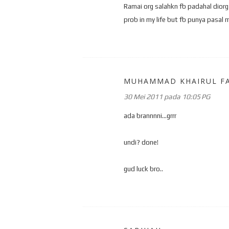
Ramai org salahkn fb padahal diorg 
prob in my life but fb punya pasal
MUHAMMAD KHAIRUL F
30 Mei 2011 pada 10:05 PG
ada brannnni...grrr
undi? done!
gud luck bro..