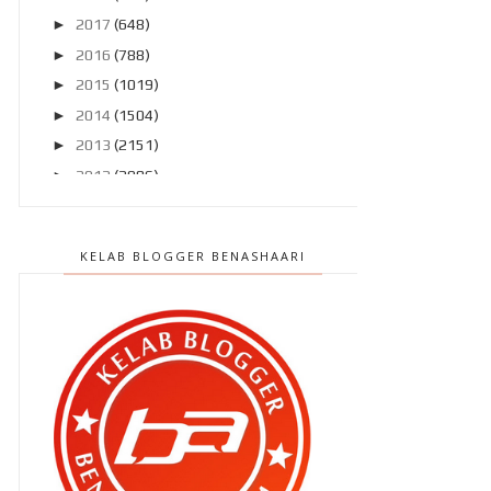
►
2017
(648)
►
2016
(788)
►
2015
(1019)
►
2014
(1504)
►
2013
(2151)
►
2012
(2986)
▼
2011
(4966)
►
Disember 2011
(303)
KELAB BLOGGER BENASHAARI
►
November 2011
(299)
►
Oktober 2011
(418)
►
September 2011
(390)
►
Ogos 2011
(350)
►
Julai 2011
(396)
►
Jun 2011
(424)
▼
Mei 2011
(424)
Aku dah tau punca sakit kepala aku