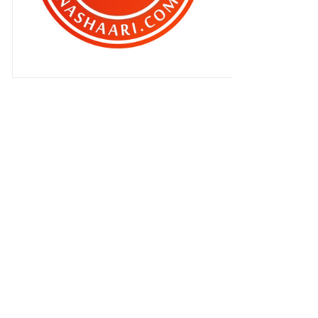
!!
Jap halal , jap haram ..
Nora Elena ? Buhsan , buhsan ,
buhsan laa...
Blog remaja terbaik pilihan BEN
ASHAARI
Pantang berkuasa skit ..
Best ke CINTA AKHIR ?
Blog Bikin duit ..
Bulat itu mengoda ..
Memalukan betul !
Cinta Akhir - ASAP
Jemputan khas ..