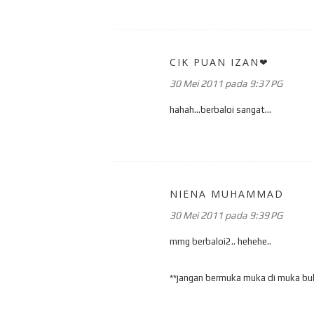
CIK PUAN IZAN❤
30 Mei 2011 pada 9:37 PG
hahah...berbaloi sangat...
NIENA MUHAMMAD
30 Mei 2011 pada 9:39 PG
mmg berbaloi2.. hehehe..
**jangan bermuka muka di muka buk