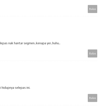
Balas
erlepas nak hantar segmen..kenapa yer..huhu..
Balas
hidupnya selepas ini.
Balas