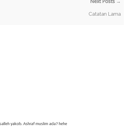
Next Posts →
Catatan Lama
g salleh yakob. Ashraf muslim ada? hehe