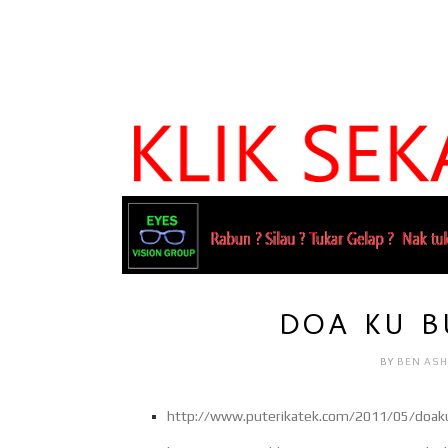
DOA KU B
BY
BEN AS
http://www.puterikatek.com/2011/05/doak