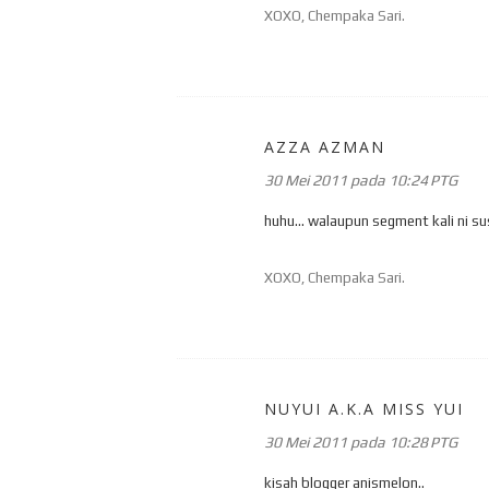
XOXO, Chempaka Sari.
AZZA AZMAN
30 Mei 2011 pada 10:24 PTG
huhu... walaupun segment kali ni s
XOXO, Chempaka Sari.
NUYUI A.K.A MISS YUI
30 Mei 2011 pada 10:28 PTG
kisah blogger anismelon..