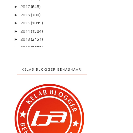
►
2017
(648)
►
2016
(788)
►
2015
(1019)
►
2014
(1504)
►
2013
(2151)
►
2012
(2986)
▼
2011
(4966)
►
Disember 2011
(303)
KELAB BLOGGER BENASHAARI
►
November 2011
(299)
►
Oktober 2011
(418)
►
September 2011
(390)
►
Ogos 2011
(350)
►
Julai 2011
(396)
►
Jun 2011
(424)
▼
Mei 2011
(424)
Aku dah tau punca sakit kepala aku