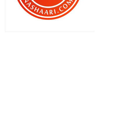
!!
Jap halal , jap haram ..
Nora Elena ? Buhsan , buhsan ,
buhsan laa...
Blog remaja terbaik pilihan BEN
ASHAARI
Pantang berkuasa skit ..
Best ke CINTA AKHIR ?
Blog Bikin duit ..
Bulat itu mengoda ..
Memalukan betul !
Cinta Akhir - ASAP
Jemputan khas ..