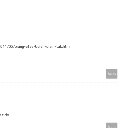
011/05/orang-atas-boleh-diam-tak.html
Balas
k tido
Balas