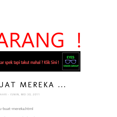
UAT MEREKA ...
HAARI
- ISNIN, MEI 30, 2011
u-buat-mereka.html