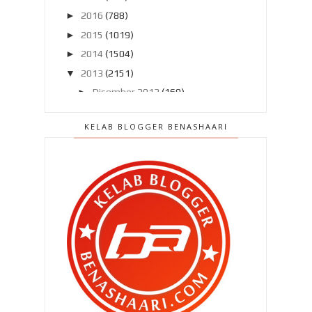
►
2016
(788)
►
2015
(1019)
►
2014
(1504)
▼
2013
(2151)
►
Disember 2013
(169)
►
November 2013
(180)
KELAB BLOGGER BENASHAARI
▼
Oktober 2013
(160)
Gara-gara Astro Oasis nak interview
!!
Ibu balik ! Ibu balik !!
Jual dadah melalui makanan ???
Ku tolak tawaran RM1 ribu kerana ..
Sejurus bangun tidur ..
Rahsia Minda Anak Cergas