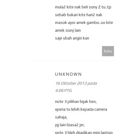
mula2 kite nak beli sony Z tu..tp
sebab bukan kite hari2 nak
masok ayor amek gambo..so kite
amek sony lain
saje ubah angin kan
Balas
UNKNOWN
16 Oktober 2013 pada
4:06 PTG
note 3 pilihan bijak ben,
xperia tu lebih kepada camera
sahaja,
yg lain biasa2 jer,
note 3 bleh dijadikan mini laptop