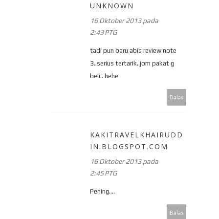
UNKNOWN
16 Oktober 2013 pada
2:43 PTG
tadi pun baru abis review note
3..serius tertarik..jom pakat g
beli.. hehe
Balas
KAKITRAVELKHAIRUDD
IN.BLOGSPOT.COM
16 Oktober 2013 pada
2:45 PTG
Pening....
Balas