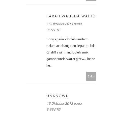
FARAH WAHEDA WAHID
16 Oktober 2013 pada
3:27 PTG
Sony Xperia Z boleh rendam
dalam air abang Ben, lepas tu bila
Qhaliff swimming boleh amik
gambar underwater gitew... he he
he...
Balas
UNKNOWN
16 Oktober 2013 pada
3:35 PTG