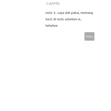
1:42 PTG
note 3.. saya dah pakai, memang
best dr note sebelum ni..
hehehee
Balas