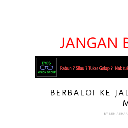
BERBALOI KE J
BY
BEN ASHAA