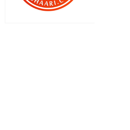
Semakin memahami tapi ..
Hasil sampingan dari blogging !!
Bila Qhaliff baling barang ..
Selesai masalah dengan TM !
Krim Ibu Putih
Best ke jadi Mr.Mama ?
Dilema blogger !
Bila daddy keringkan hatinya ..
Suka makan di Sunita , Salak
Tinggi.
Bila ASTRO call !!
Amaran pertama dan terakhir ..