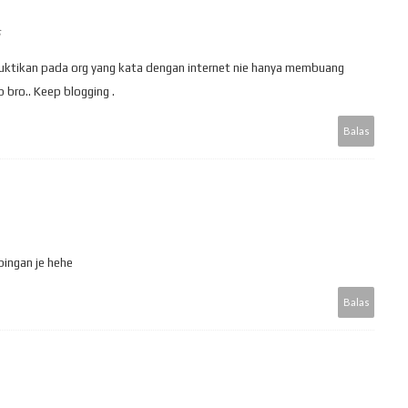
uktikan pada org yang kata dengan internet nie hanya membuang
p bro.. Keep blogging .
Balas
pingan je hehe
Balas