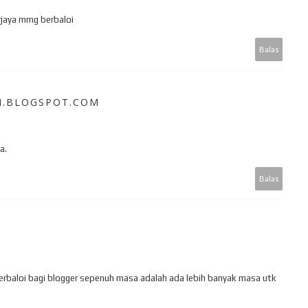
erjaya mmg berbaloi
Balas
N.BLOGSPOT.COM
a.
Balas
berbaloi bagi blogger sepenuh masa adalah ada lebih banyak masa utk