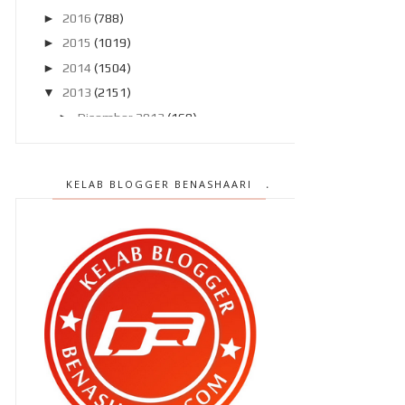
►
2016
(788)
►
2015
(1019)
►
2014
(1504)
▼
2013
(2151)
►
Disember 2013
(169)
►
November 2013
(180)
▼
Oktober 2013
(160)
KELAB BLOGGER BENASHAARI
Gara-gara Astro Oasis nak
interview !!
Ibu balik ! Ibu balik !!
Jual dadah melalui makanan ???
Ku tolak tawaran RM1 ribu kerana ..
Sejurus bangun tidur ..
Rahsia Minda Anak Cergas