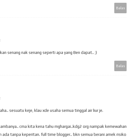
Balas
an senang nak senang seperti apa yang Ben dapat.. ;)
Balas
aha.. sesuatu keje, klau xde usaha semua tinggal air liur je.
k hambanya.. cma kita kena tahu mghargai..kdg2 org nampak kemewahan
ada tanpa keperitan. full time blogger.. bkn semua berani amek risiko