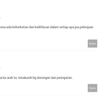
 kena ada keberkatan dan keikhlasan dalam setiap apa jua pekerjaan
Balas
ha ke arah tu. timakasih bg dorongan dan peringatan.
Balas