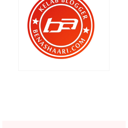
Ibu balik ! Ibu balik !!
Jual dadah melalui makanan ???
Ku tolak tawaran RM1 ribu kerana ..
Sejurus bangun tidur ..
Rahsia Minda Anak Cergas
Semakin memahami tapi ..
Hasil sampingan dari blogging !!
Bila Qhaliff baling barang ..
Selesai masalah dengan TM !
Krim Ibu Putih
Best ke jadi Mr.Mama ?
Dilema blogger !