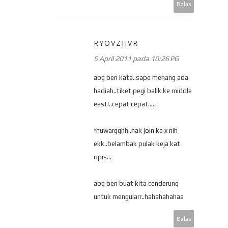
Balas
RYOVZHVR
5 April 2011 pada 10:26 PG
abg ben kata..sape menang ada
hadiah..tiket pegi balik ke middle
east!..cepat cepat.....
*huwargghh..nak join ke x nih
ekk..belambak pulak keja kat
opis...
abg ben buat kita cenderung
untuk mengularr..hahahahahaa
Balas