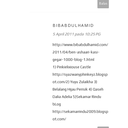
Balas
BIBABDULHAMID
5 April 2011 pada 10:25 PG
http://www.bibabdulhamid.com/
2011/04/ben-ashaari-kasi-
gegar-1000-blog-1.html
1) Pinkielixiouse Castle
http://syazwanyphinkeyz.blogsp
ot.com/2) Yuyu Zulaikha 3)
Belalang Hijau Perisik 4) Qaseh
Dalia Adelia 5)Sekamar Rindu
bLog
http://sekamarrindu2009.blogsp
ot.com/