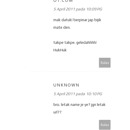
OT.COM
5 April 2011 pada 10:09 PG
mak datuk! berpinar jap bijik
mate den.
takpe takpe. geledahhhh!
HukHuk
Balas
UNKNOWN
5 April 2011 pada 10:10 PG
bro. letak name je ye? jgn letak
url??
Balas