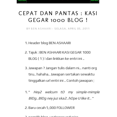
CEPAT DAN PANTAS : KASI
GEGAR 1000 BLOG !
BY
BEN ASHAARI
- SELASA, APRIL 05, 2011
Header blog BEN ASHAARI
Tajuk : BEN ASHAARI KASI GEGAR 1000
BLOG ( 1 ) ! dan linkkan ke entri ini ..
Jawapan ? Jangan tulis dalam ni... nanti org
tiru.. hahaha.. Jawapan sertakan sewaktu
tinggalkan url entri ini .. Contoh jawapan ;
"
Hey2 welcum tO my simple-mimple
BlOg..BlOg ney juz ska2..hOpe U like it..
"
Baru cecah 5,000 FOLLOWER