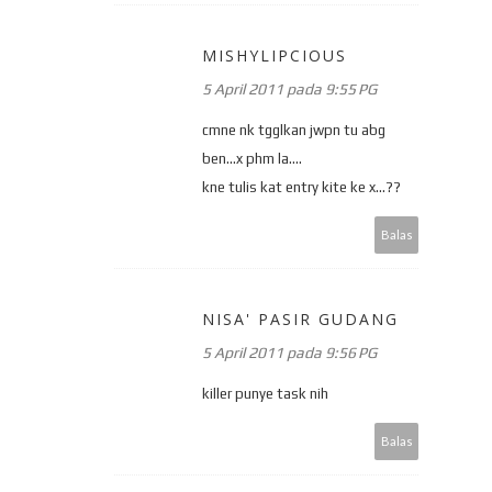
MISHYLIPCIOUS
5 April 2011 pada 9:55 PG
cmne nk tgglkan jwpn tu abg
ben...x phm la....
kne tulis kat entry kite ke x...??
Balas
NISA' PASIR GUDANG
5 April 2011 pada 9:56 PG
killer punye task nih
Balas