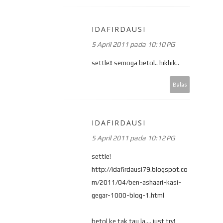
IDAFIRDAUSI
5 April 2011 pada 10:10 PG
settle!! semoga betol.. hikhik..
Balas
IDAFIRDAUSI
5 April 2011 pada 10:12 PG
settle!
http://idafirdausi79.blogspot.co
m/2011/04/ben-ashaari-kasi-
gegar-1000-blog-1.html
betol ke tak tau la.... just try!