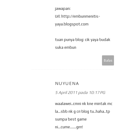
jawapan:
Url: http://embunmenitis-
yaya.blogspot.com
tuan punya blog: cik yaya budak
suka embun
Balas
NUYUENA
5 April 2011 pada 10:17 PG
waalawei..cmni nk kne mintak mc
la...sbb nk g cri blog tu..haha..tp
sumpa best game
ni...cume.......grrr!