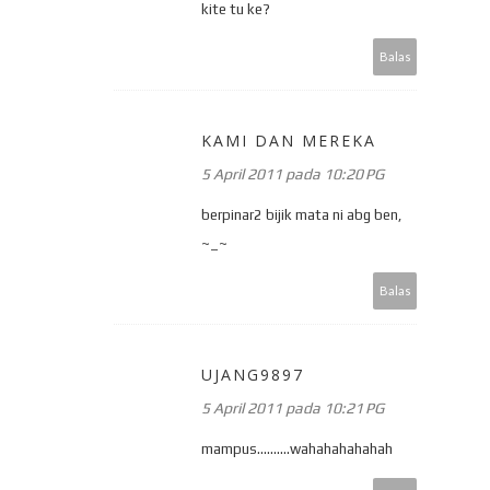
kite tu ke?
Balas
KAMI DAN MEREKA
5 April 2011 pada 10:20 PG
berpinar2 bijik mata ni abg ben,
~_~
Balas
UJANG9897
5 April 2011 pada 10:21 PG
mampus..........wahahahahahah