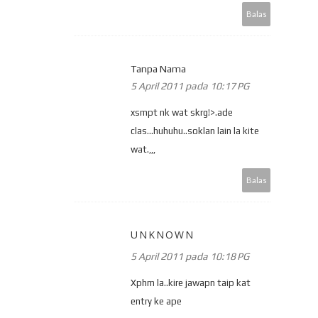
Balas
Tanpa Nama
5 April 2011 pada 10:17 PG
xsmpt nk wat skrg!>.ade
clas...huhuhu..soklan lain la kite
wat.,,,
Balas
UNKNOWN
5 April 2011 pada 10:18 PG
Xphm la..kire jawapn taip kat
entry ke ape