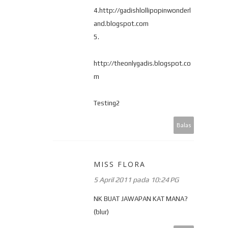
4.http://gadishlollipopinwonderl
and.blogspot.com
5.
http://theonlygadis.blogspot.co
m
Testing2
Balas
MISS FLORA
5 April 2011 pada 10:24 PG
NK BUAT JAWAPAN KAT MANA?
(blur)