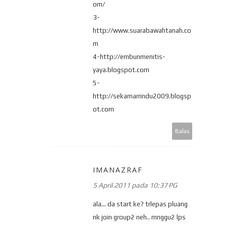
om/
3-
http://www.suarabawahtanah.co
m
4-http://embunmenitis-
yaya.blogspot.com
5-
http://sekamarrindu2009.blogsp
ot.com
Balas
IMANAZRAF
5 April 2011 pada 10:37 PG
ala... da start ke? trlepas pluang
nk join group2 neh.. mnggu2 lps