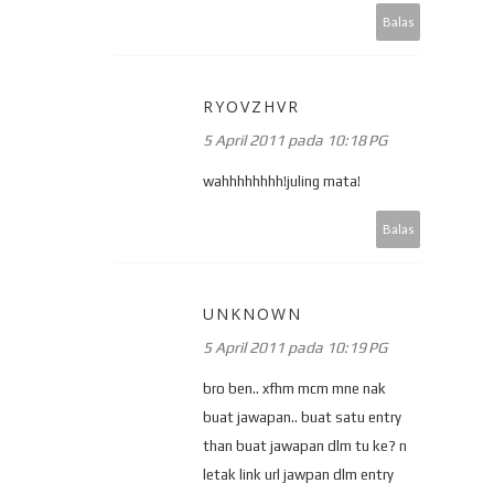
Balas
RYOVZHVR
5 April 2011 pada 10:18 PG
wahhhhhhhh!juling mata!
Balas
UNKNOWN
5 April 2011 pada 10:19 PG
bro ben.. xfhm mcm mne nak
buat jawapan.. buat satu entry
than buat jawapan dlm tu ke? n
letak link url jawpan dlm entry