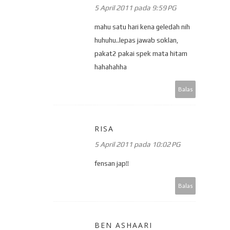
5 April 2011 pada 9:59 PG
mahu satu hari kena geledah nih
huhuhu..lepas jawab soklan,
pakat2 pakai spek mata hitam
hahahahha
Balas
RISA
5 April 2011 pada 10:02 PG
fensan jap!!
Balas
BEN ASHAARI