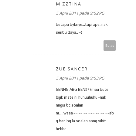
MIZZTINA
5 April 2011 pada 9:52 PG
betapa byknye...tapi xpe..nak
seribu daya.. =)
Balas
ZUE SANCER
5 April 2011 pada 9:53 PG
SENNG ABG BEN!!??mau bute
bijik mate ni huhuuhuhu~nak
nngis bc soalan
ni.....waaa~~~~~~~~~~~~~~~ab
g ben bg la soalan snng sikit
hehhe