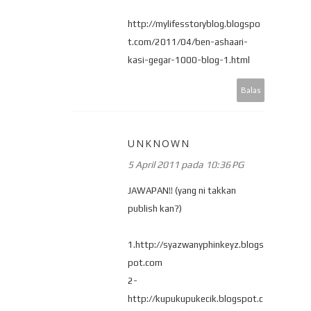
http://mylifesstoryblog.blogspo
t.com/2011/04/ben-ashaari-
kasi-gegar-1000-blog-1.html
Balas
UNKNOWN
5 April 2011 pada 10:36 PG
JAWAPAN!! (yang ni takkan
publish kan?)
1.http://syazwanyphinkeyz.blogs
pot.com
2-
http://kupukupukecik.blogspot.c