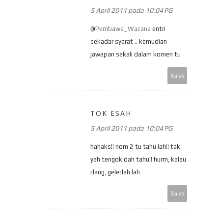
5 April 2011 pada 10:04 PG
@
Pembawa_Wacana
entri
sekadar syarat .. kemudian
jawapan sekali dalam komen tu
Balas
TOK ESAH
5 April 2011 pada 10:04 PG
hahaks!! nom 2 tu tahu lah!! tak
yah tengok dah tahu!! hurm, kalau
dang, geledah lah
Balas