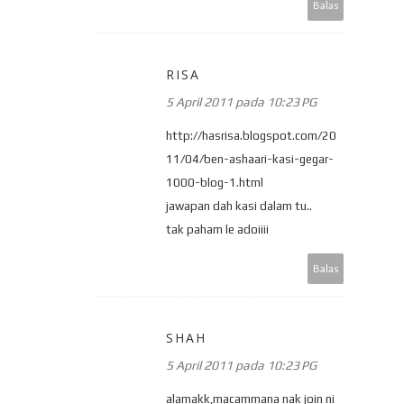
Balas
RISA
5 April 2011 pada 10:23 PG
http://hasrisa.blogspot.com/20
11/04/ben-ashaari-kasi-gegar-
1000-blog-1.html
jawapan dah kasi dalam tu..
tak paham le adoiiii
Balas
SHAH
5 April 2011 pada 10:23 PG
alamakk,macammana nak join ni