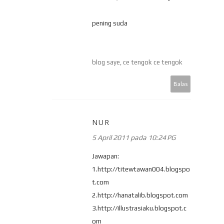
pening suda
blog saye, ce tengok ce tengok
Balas
NUR
5 April 2011 pada 10:24 PG
Jawapan:
1.http://titewtawan004.blogspo
t.com
2.http://hanatalib.blogspot.com
3.http://illustrasiaku.blogspot.c
om