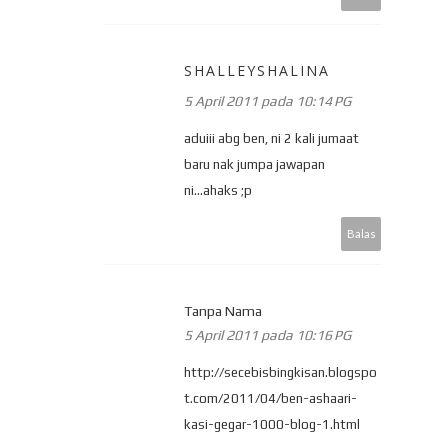
SHALLEYSHALINA
5 April 2011 pada 10:14 PG
aduiii abg ben, ni 2 kali jumaat
baru nak jumpa jawapan
ni...ahaks ;p
Balas
Tanpa Nama
5 April 2011 pada 10:16 PG
http://secebisbingkisan.blogspo
t.com/2011/04/ben-ashaari-
kasi-gegar-1000-blog-1.html