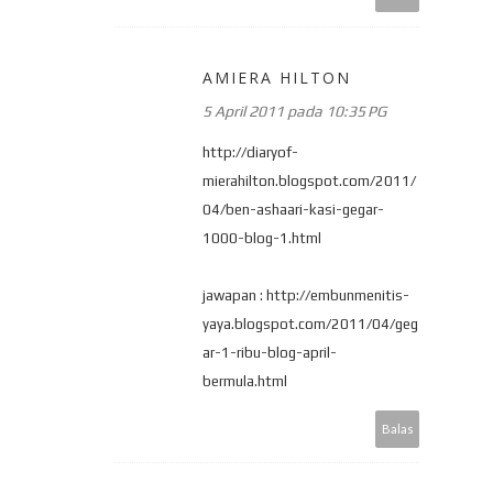
AMIERA HILTON
5 April 2011 pada 10:35 PG
http://diaryof-
mierahilton.blogspot.com/2011/
04/ben-ashaari-kasi-gegar-
1000-blog-1.html
jawapan : http://embunmenitis-
yaya.blogspot.com/2011/04/geg
ar-1-ribu-blog-april-
bermula.html
Balas