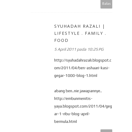
Balas
SYUHADAH RAZALI |
LIFESTYLE . FAMILY .
FOOD
5 April 2011 pada 10:25 PG
http://syuhadahrazali.blogspot.c
om/2011/04/ben-ashaari-kasi-
gegar-1000-blog-1.html
abang ben..nie jawapannye..
http://embunmenitis-
yaya.blogspot.com/2011/04/geg
ar-1-ribu-blog-april-
bermula.html