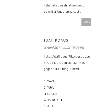
hahahaha...salah lah en.ben...
sowiiiii ai buat lagik...cettt
Balas
IDAFIRDAUSI
5 April 2011 pada 10:28 PG
http://idafirdausi79.blogspot.co
m/2011/04/ben-ashaari-kasi-
gegar-1000-blog-1.html
1. YAYA
2. YUYU
3. QASEH
4.HACKER 91
5. ATIA