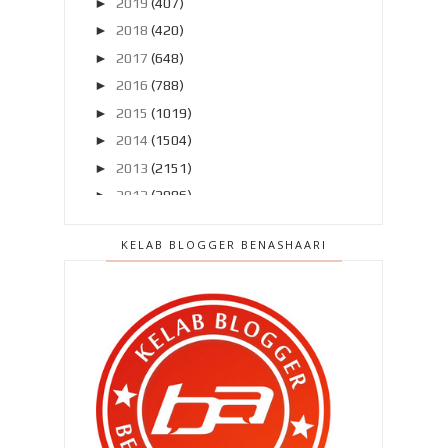
►
2019
(407)
►
2018
(420)
►
2017
(648)
►
2016
(788)
►
2015
(1019)
►
2014
(1504)
►
2013
(2151)
►
2012
(2986)
▼
2011
(4966)
KELAB BLOGGER BENASHAARI
►
Disember 2011
(303)
►
November 2011
(299)
►
Oktober 2011
(418)
►
September 2011
(390)
▼
Ogos 2011
(350)
" Aku pon nak jugak laaa cam nih.. "
" Sapa ada jual dvd cetak rompak ??