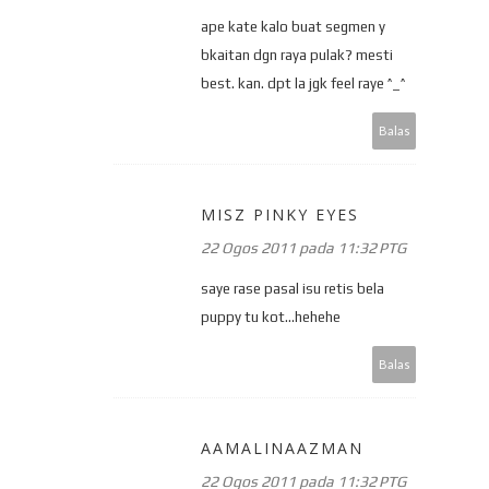
ape kate kalo buat segmen y
bkaitan dgn raya pulak? mesti
best. kan. dpt la jgk feel raye ^_^
Balas
MISZ PINKY EYES
22 Ogos 2011 pada 11:32 PTG
saye rase pasal isu retis bela
puppy tu kot...hehehe
Balas
AAMALINAAZMAN
22 Ogos 2011 pada 11:32 PTG