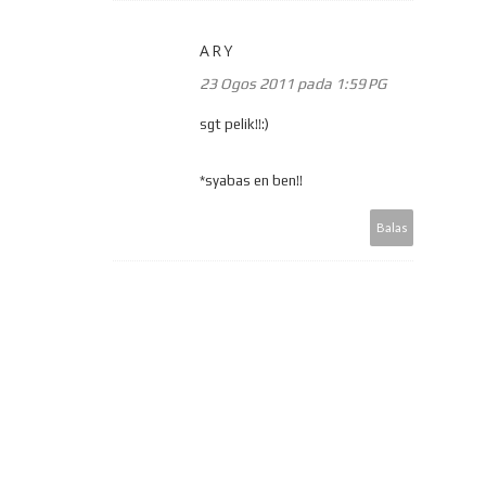
ARY
23 Ogos 2011 pada 1:59 PG
sgt pelik!!:)
*syabas en ben!!
Balas