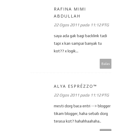
RAFINA MIMI
ABDULLAH
22 Ogos 2011 pada 11:12 PTG
saya ada gak bagi backlink tadi
tapi x kan sampai banyak tu
kot?? x logik...
Balas
ALYA ESPRÉZZO™
22 Ogos 2011 pada 11:12 PTG
mesti dorg baca entri --> blogger
tikam blogger, haha sebab dorg
terasa kot? hahahhaahaha..