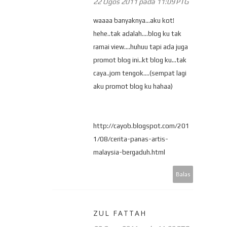
22 Ogos 2011 pada 11:09 PTG
waaaa banyaknya...aku kot!
hehe..tak adalah....blog ku tak
ramai view....huhuu tapi ada juga
promot blog ini..kt blog ku...tak
caya..jom tengok....(sempat lagi
aku promot blog ku hahaa)
http://cayob.blogspot.com/201
1/08/cerita-panas-artis-
malaysia-bergaduh.html
Balas
ZUL FATTAH