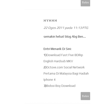
Balas
HYHHH
22 Ogos 2011 pada 11:13 PTG
semakin hebat blog Abg Ben....
Entri Menarik Di Sini:
1)
Download Fast Five BDRip
English Hardsub MKV
2)
Octove.com Social Network
Pertama Di Malaysia Bagi Hadiah
Iphone 4
3)
Boboi Boy Download
Balas