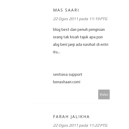
MAS SAARI
22 Ogos 2011 pada 11:19 PTG
blog best dan penuh pengisian
orang tak kisah tajuk apa pun
abg ben! janji ada nasihat di entri
itu...
sentiasa support
benashaari.com!
Balas
FARAH JALIKHA
22 Ogos 2011 pada 11:22 PTG