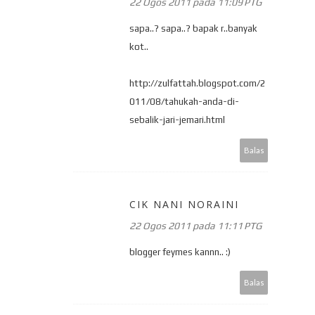
22 Ogos 2011 pada 11:09 PTG
sapa..? sapa..? bapak r..banyak
kot..
http://zulfattah.blogspot.com/2
011/08/tahukah-anda-di-
sebalik-jari-jemari.html
Balas
CIK NANI NORAINI
22 Ogos 2011 pada 11:11 PTG
blogger feymes kannn.. :)
Balas