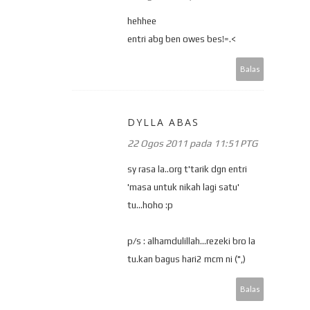
hehhee
entri abg ben owes bes!=.<
Balas
DYLLA ABAS
22 Ogos 2011 pada 11:51 PTG
sy rasa la..org t'tarik dgn entri
'masa untuk nikah lagi satu'
tu...hoho :p
p/s : alhamdulillah...rezeki bro la
tu.kan bagus hari2 mcm ni (",)
Balas