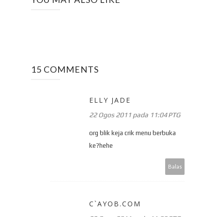
15 COMMENTS
ELLY JADE
22 Ogos 2011 pada 11:04 PTG
org blik keja crik menu berbuka
ke?hehe
Balas
C`AYOB.COM