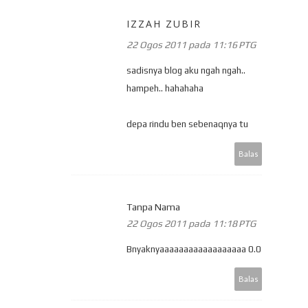
IZZAH ZUBIR
22 Ogos 2011 pada 11:16 PTG
sadisnya blog aku ngah ngah..
hampeh.. hahahaha
depa rindu ben sebenaqnya tu
Balas
Tanpa Nama
22 Ogos 2011 pada 11:18 PTG
Bnyaknyaaaaaaaaaaaaaaaaaa 0.0
Balas