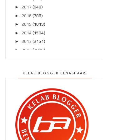
►
2017
(648)
►
2016
(788)
►
2015
(1019)
►
2014
(1504)
►
2013
(2151)
►
2012
(2986)
▼
2011
(4966)
►
Disember 2011
(303)
KELAB BLOGGER BENASHAARI
►
November 2011
(299)
►
Oktober 2011
(418)
►
September 2011
(390)
▼
Ogos 2011
(350)
" Aku pon nak jugak laaa cam nih.. "
" Sapa ada jual dvd cetak rompak
?? "