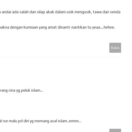
tin andai ada salah dan silap akak dalam usik mengusik, tawa dan senda
makna dengan kurniaan yang amat dinanti-nantikan tu yeaa....hehee.
Balas
ang cina yg peluk islam...
l rse malu pd diri yg memang asal islam..ermm...