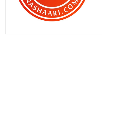
" Joomm balik Penang !!! "
"Nak ubat kurus tak , dik ? "
" Dapat madu , sepah dibuang .. "
Aku interview Dato Siti Nurhaliza
dalam diam ..
Concept iPhone5 - Biar betik ??
Open house rumah aku ? Mau kah
?
Kemaluan di Aidilfitri ..
Bergaya di pagi raya..
Solat Sunat Aidilfitri
Video Mat Sabu hina pejuang
negara ..