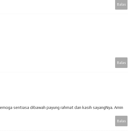
Balas
Balas
 Semoga sentiasa dibawah payung rahmat dan kasih sayangNya. Amin
Balas