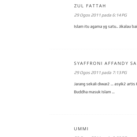
ZUL FATTAH
29 Ogos 2011 pada 6:14 PG
Islam itu agama yg satu.. Jikalau ba
SYAFFRONI AFFANDY S
29 Ogos 2011 pada 7:13 PG
Jarang sekali diwar2 ... asyik2 art
Buddha masuk Islam ...
UMMI