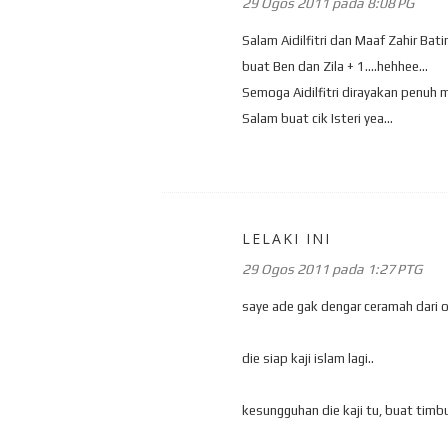
29 Ogos 2011 pada 8:08 PG
Salam Aidilfitri dan Maaf Zahir Ba
buat Ben dan Zila + 1....hehhee...
Semoga Aidilfitri dirayakan penuh 
Salam buat cik Isteri yea...
LELAKI INI
29 Ogos 2011 pada 1:27 PTG
saye ade gak dengar ceramah dari or
die siap kaji islam lagi..
kesungguhan die kaji tu, buat timbu