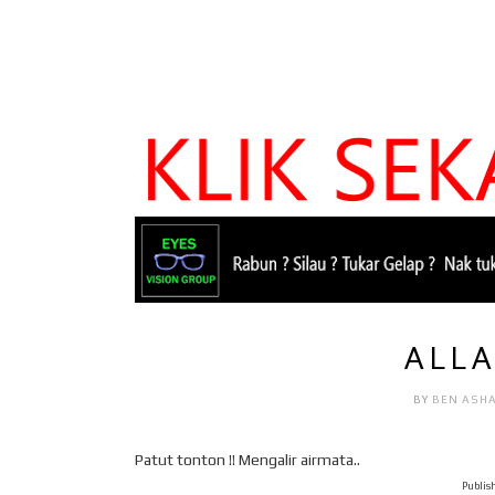
ALL
BY
BEN ASH
Patut tonton !! Mengalir airmata..
Publish