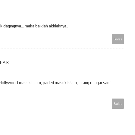
ik dagingnya... maka baiklah akhlaknya..
Balas
AFAR
is Hollywood masuk Islam, paderi masuk Islam, jarang dengar sami
Balas