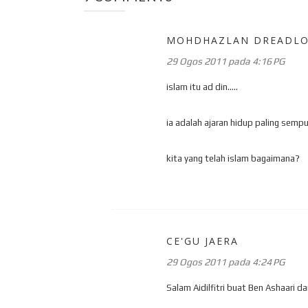
MOHDHAZLAN DREADL
29 Ogos 2011 pada 4:16 PG
islam itu ad din.....
ia adalah ajaran hidup paling sempur
kita yang telah islam bagaimana?
CE'GU JAERA
29 Ogos 2011 pada 4:24 PG
Salam Aidilfitri buat Ben Ashaari d