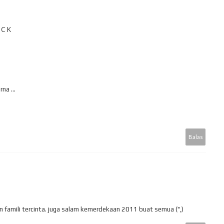
OCK
na ...
Balas
an famili tercinta. juga salam kemerdekaan 2011 buat semua (",)