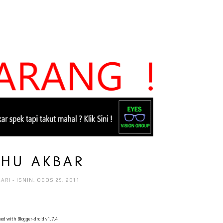
AHU AKBAR
AARI
- ISNIN, OGOS 29, 2011
ed with Blogger-droid v1.7.4