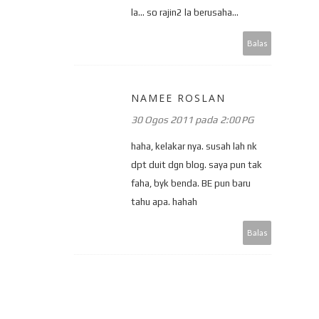
la... so rajin2 la berusaha...
Balas
NAMEE ROSLAN
30 Ogos 2011 pada 2:00 PG
haha, kelakar nya. susah lah nk
dpt duit dgn blog. saya pun tak
faha, byk benda. BE pun baru
tahu apa. hahah
Balas