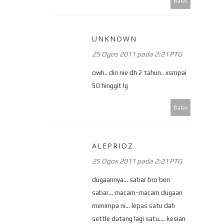
Balas
UNKNOWN
25 Ogos 2011 pada 2:21 PTG
owh.. diri nie dh 2 tahun.. xsmpai
50 hinggit lg
Balas
ALEPRIDZ
25 Ogos 2011 pada 2:21 PTG
dugaannya... sabar bro ben
sabar... macam-macam dugaan
menimpa ni... lepas satu dah
settle datang lagi satu.... kesian