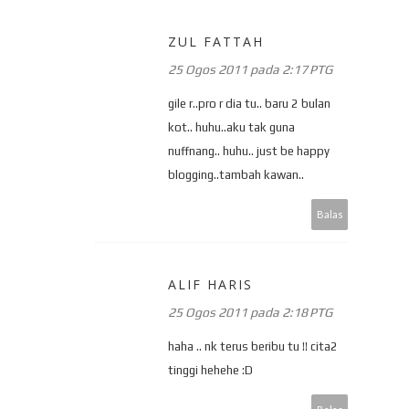
ZUL FATTAH
25 Ogos 2011 pada 2:17 PTG
gile r..pro r dia tu.. baru 2 bulan
kot.. huhu..aku tak guna
nuffnang.. huhu.. just be happy
blogging..tambah kawan..
Balas
ALIF HARIS
25 Ogos 2011 pada 2:18 PTG
haha .. nk terus beribu tu !! cita2
tinggi hehehe :D