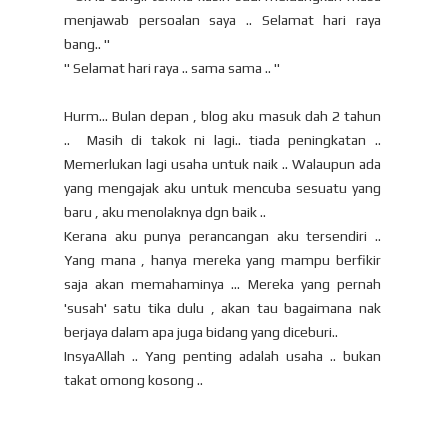
menjawab persoalan saya .. Selamat hari raya
bang.. "
" Selamat hari raya .. sama sama .. "
Hurm... Bulan depan , blog aku masuk dah 2 tahun
.. Masih di takok ni lagi.. tiada peningkatan ..
Memerlukan lagi usaha untuk naik .. Walaupun ada
yang mengajak aku untuk mencuba sesuatu yang
baru , aku menolaknya dgn baik ..
Kerana aku punya perancangan aku tersendiri ..
Yang mana , hanya mereka yang mampu berfikir
saja akan memahaminya ... Mereka yang pernah
'susah' satu tika dulu , akan tau bagaimana nak
berjaya dalam apa juga bidang yang diceburi..
InsyaAllah .. Yang penting adalah usaha .. bukan
takat omong kosong ..