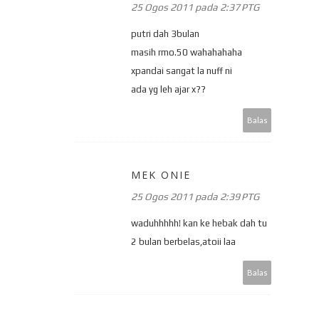
25 Ogos 2011 pada 2:37 PTG
putri dah 3bulan
masih rmo.50 wahahahaha
xpandai sangat la nuff ni
ada yg leh ajar x??
Balas
MEK ONIE
25 Ogos 2011 pada 2:39 PTG
waduhhhhh! kan ke hebak dah tu
2 bulan berbelas,atoii laa
Balas