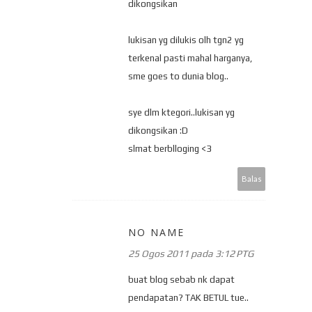
dikongsikan
lukisan yg dilukis olh tgn2 yg
terkenal pasti mahal harganya,
sme goes to dunia blog..
sye dlm ktegori..lukisan yg
dikongsikan :D
slmat berblloging <3
Balas
NO NAME
25 Ogos 2011 pada 3:12 PTG
buat blog sebab nk dapat
pendapatan? TAK BETUL tue..