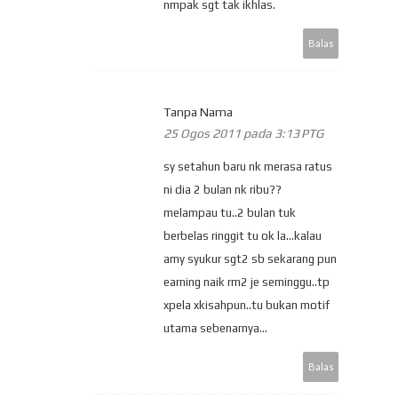
nmpak sgt tak ikhlas.
Balas
Tanpa Nama
25 Ogos 2011 pada 3:13 PTG
sy setahun baru nk merasa ratus
ni dia 2 bulan nk ribu??
melampau tu..2 bulan tuk
berbelas ringgit tu ok la...kalau
amy syukur sgt2 sb sekarang pun
earning naik rm2 je seminggu..tp
xpela xkisahpun..tu bukan motif
utama sebenarnya...
Balas