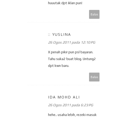
huuutak dpt iklan pun!
Balas
:: YUSLINA
26 Ogos 2011 pada 12:10 PG
X penah pikir pun psl bayaran.
Tahu suka2 buat blog. Untung2
dpt kwn baru.
Balas
IDA MOHD ALI
26 Ogos 2011 pada 6:23 PG
hehe.. usaha lebih, rezeki masuk