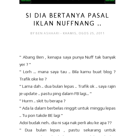
SI DIA BERTANYA PASAL
IKLAN NUFFNANG ..
BY
BEN ASHAARI
- KHAMIS, OGOS 25, 2011
" Abang Ben , kenapa saya punya Nuff tak banyak
yer ? "
" Lorh ... mana saya tau .. Bila kamu buat blog ?
Trafik oke ke ?
" Lama dah .. dua bulan lepas .. Trafik ok .. saya rajin
je update .. pastu ping dalam FB lagi... "
" Hurm .. skit tu berapa ?
" Ada la dalam berbelas ringgit untuk minggu lepas
.. Tu pon takde BE lagi "
Adoi budak neh.. dia ni saja nak perli aku ke apa ??
" Dua bulan lepas , pastu sekarang untuk