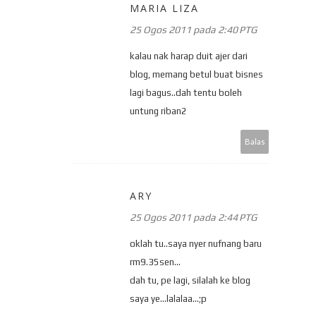
MARIA LIZA
25 Ogos 2011 pada 2:40 PTG
kalau nak harap duit ajer dari
blog, memang betul buat bisnes
lagi bagus..dah tentu boleh
untung riban2
Balas
ARY
25 Ogos 2011 pada 2:44 PTG
oklah tu..saya nyer nufnang baru
rm9.35sen...
dah tu, pe lagi, silalah ke blog
saya ye...lalalaa...;p