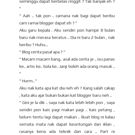
seminggu dapat berbelas ringgit ? Tak banyak eh ?
"
" Aah .. tak pon .. camana nak bagi dapat beribu
cam ramai blogger dapat eh ? "
Aku garu kepala . Aku sendiri pon hampir 8 bulan
baru nak merasa beratus .. Dia ni baru 2 bulan , nak
beribu ? Huhu...
" Blog cerita pasal apa ? "
" Macam macam bang.. asal ada cerita je .. isu panas
ke.. artis ke.. bola ke.. Janji boleh ada orang masuk ..
"
" Hurm.. "
Aku nak kata apa kat dia neh eh ? Kang salah cakap
, kata aku ajar bukan bukan kat blogger baru neh ..
" Gini je la dik .. saya nak kata lebih lebih pon , saya
sendiri pon kais pagi makan pagi .. kais petang ,
belum tentu lagi dapat makan .. Buat blog ni kalau
semata mata nak dapat keuntungan dari iklan ,
rasanya kena ada teknik dan cara .. Part ni