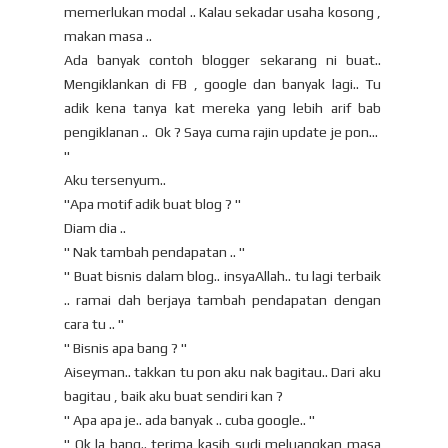
memerlukan modal .. Kalau sekadar usaha kosong ,
makan masa ..
Ada banyak contoh blogger sekarang ni buat..
Mengiklankan di FB , google dan banyak lagi.. Tu
adik kena tanya kat mereka yang lebih arif bab
pengiklanan .. Ok ? Saya cuma rajin update je pon...
"
Aku tersenyum..
"Apa motif adik buat blog ? "
Diam dia ..
" Nak tambah pendapatan .. "
" Buat bisnis dalam blog.. insyaAllah.. tu lagi terbaik
.. ramai dah berjaya tambah pendapatan dengan
cara tu .. "
" Bisnis apa bang ? "
Aiseyman.. takkan tu pon aku nak bagitau.. Dari aku
bagitau , baik aku buat sendiri kan ?
" Apa apa je.. ada banyak .. cuba google.. "
" Ok la bang.. terima kasih sudi meluangkan masa