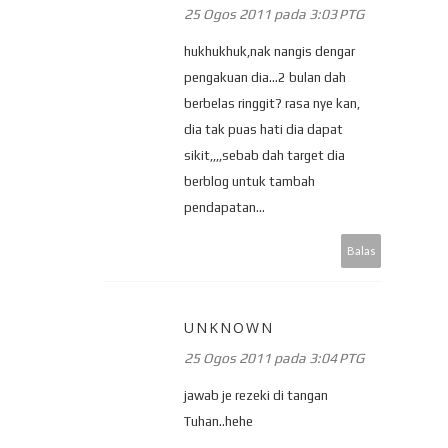
25 Ogos 2011 pada 3:03 PTG
hukhukhuk,nak nangis dengar
pengakuan dia...2 bulan dah
berbelas ringgit? rasa nye kan,
dia tak puas hati dia dapat
sikit,,,,sebab dah target dia
berblog untuk tambah
pendapatan...
Balas
UNKNOWN
25 Ogos 2011 pada 3:04 PTG
jawab je rezeki di tangan
Tuhan..hehe