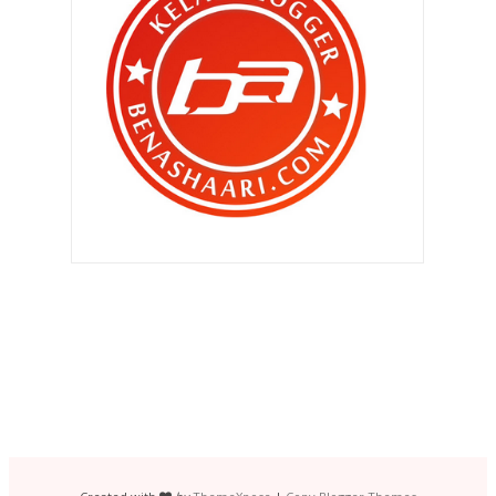
►
September 2011
(390)
▼
Ogos 2011
(350)
" Aku pon nak jugak laaa cam nih.. "
" Sapa ada jual dvd cetak rompak ??
"
" Joomm balik Penang !!! "
"Nak ubat kurus tak , dik ? "
" Dapat madu , sepah dibuang .. "
Aku interview Dato Siti Nurhaliza
dalam diam ..
Concept iPhone5 - Biar betik ??
Open house rumah aku ? Mau kah ?
Kemaluan di Aidilfitri ..
Bergaya di pagi raya..