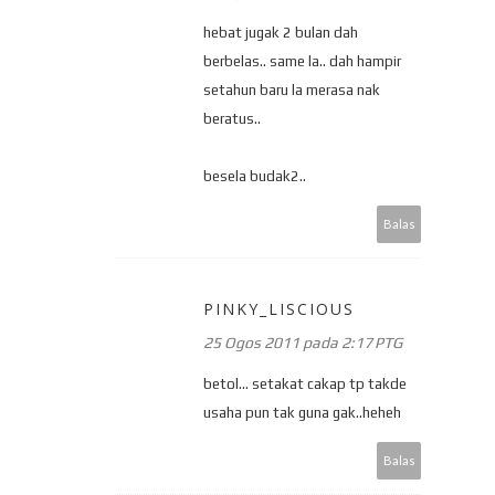
hebat jugak 2 bulan dah
berbelas.. same la.. dah hampir
setahun baru la merasa nak
beratus..
besela budak2..
Balas
PINKY_LISCIOUS
25 Ogos 2011 pada 2:17 PTG
betol... setakat cakap tp takde
usaha pun tak guna gak..heheh
Balas