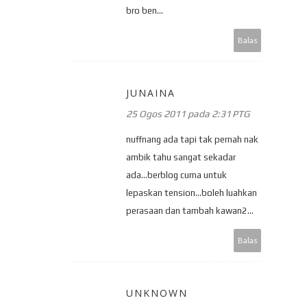
bro ben...
Balas
JUNAINA
25 Ogos 2011 pada 2:31 PTG
nuffnang ada tapi tak pernah nak
ambik tahu sangat sekadar
ada...berblog cuma untuk
lepaskan tension...boleh luahkan
perasaan dan tambah kawan2...
Balas
UNKNOWN