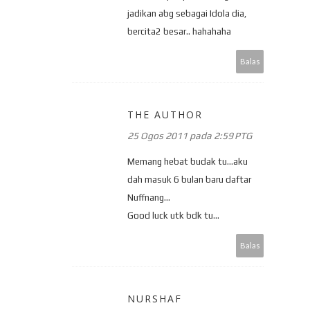
jadikan abg sebagai Idola dia,
bercita2 besar.. hahahaha
Balas
THE AUTHOR
25 Ogos 2011 pada 2:59 PTG
Memang hebat budak tu...aku
dah masuk 6 bulan baru daftar
Nuffnang...
Good luck utk bdk tu...
Balas
NURSHAF