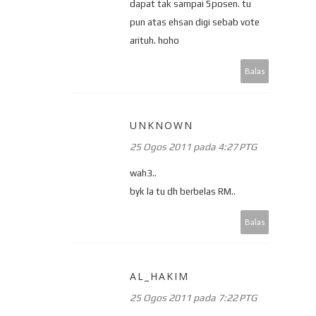
dapat tak sampai 5posen. tu
pun atas ehsan digi sebab vote
arituh. hoho
Balas
UNKNOWN
25 Ogos 2011 pada 4:27 PTG
wah3..
byk la tu dh berbelas RM..
Balas
AL_HAKIM
25 Ogos 2011 pada 7:22 PTG