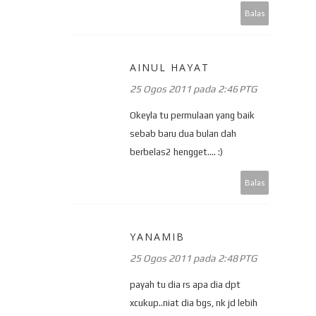
Balas
AINUL HAYAT
25 Ogos 2011 pada 2:46 PTG
Okeyla tu permulaan yang baik
sebab baru dua bulan dah
berbelas2 hengget.... :)
Balas
YANAMIB
25 Ogos 2011 pada 2:48 PTG
payah tu dia rs apa dia dpt
xcukup..niat dia bgs, nk jd lebih