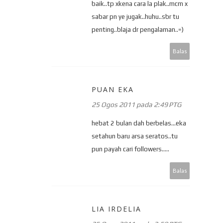
baik..tp xkena cara la plak..mcm x
sabar pn ye jugak..huhu..sbr tu
penting..blaja dr pengalaman..=)
Balas
PUAN EKA
25 Ogos 2011 pada 2:49 PTG
hebat 2 bulan dah berbelas...eka
setahun baru arsa seratos..tu
pun payah cari followers.....
Balas
LIA IRDELIA