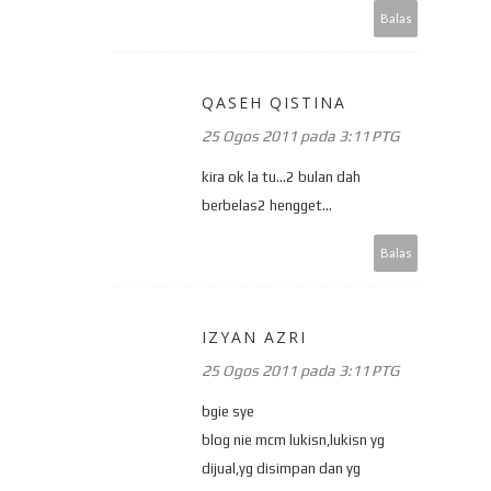
Balas
QASEH QISTINA
25 Ogos 2011 pada 3:11 PTG
kira ok la tu...2 bulan dah
berbelas2 hengget...
Balas
IZYAN AZRI
25 Ogos 2011 pada 3:11 PTG
bgie sye
blog nie mcm lukisn,lukisn yg
dijual,yg disimpan dan yg