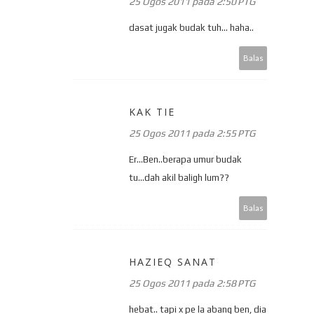
25 Ogos 2011 pada 2:50 PTG
dasat jugak budak tuh... haha..
Balas
KAK TIE
25 Ogos 2011 pada 2:55 PTG
Er...Ben..berapa umur budak
tu...dah akil baligh lum??
Balas
HAZIEQ SANAT
25 Ogos 2011 pada 2:58 PTG
hebat.. tapi x pe la abang ben, dia