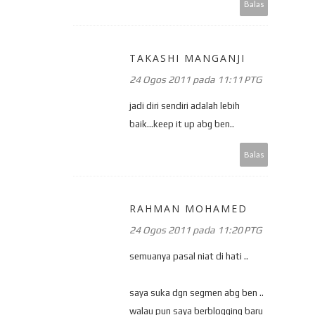
Balas
TAKASHI MANGANJI
24 Ogos 2011 pada 11:11 PTG
jadi diri sendiri adalah lebih
baik...keep it up abg ben..
Balas
RAHMAN MOHAMED
24 Ogos 2011 pada 11:20 PTG
semuanya pasal niat di hati ..
saya suka dgn segmen abg ben ..
walau pun saya berblogging baru