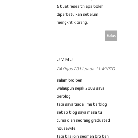
& buat research apa boleh
diperbetulkan sebelum
mengkritik orang.
Balas
UMMU
24 Ogos 2011 pada 11:49 PTG
salam bro ben
walaupun sejak 2008 saya
berblog
tapi saya tiada ilmu berblog
sebab blog saya masa tu
cuma diari seorang graduated
housewife.
tapi bila join segmen bro ben