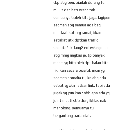
ckp abg ben. biarlah dorang tu.
mulut dan hati orang tak
semuanya boleh kita jaga. lagipun
segmen abg semua ada bagi
manfaat kat org ramai, bkan
setakat utk dptkan traffic
semata2. kdang2 entry/segmen
abg mmg ringkas je, tp banyak
mesej yg kita bleh dpt kalau kita
fikirkan secara positif. mcm yg
segmen somalia tu, kn abg ada
sebut yg xkn listkan link. tapi ada
jugak yg join kan? sbb apa ada yg
join? mesti sbb dorg ikhlas nak
menolong. semuanya tu
bergantung pada niat.