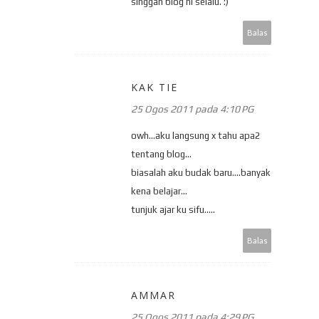
singgah blog ni selalu. :)
Balas
KAK TIE
25 Ogos 2011 pada 4:10 PG
owh...aku langsung x tahu apa2
tentang blog...
biasalah aku budak baru....banyak
kena belajar...
tunjuk ajar ku sifu.....
Balas
AMMAR
25 Ogos 2011 pada 4:29 PG