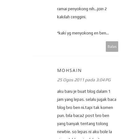
ramai penyokong nih...join 2
kakilah cenggini.
*kaki yg menyokong en ben...
Balas
MOHSAIN
25 Ogos 2011 pada 3:04 PG
aku baru je buat blog dalam 1
jam yang lepas. selalu jugak baca
blog bro ben ni.tapi tak komen
pun. bila baca2 post bro ben
yang banyak tentang tolong
newbie. so lepas ni aku bole la