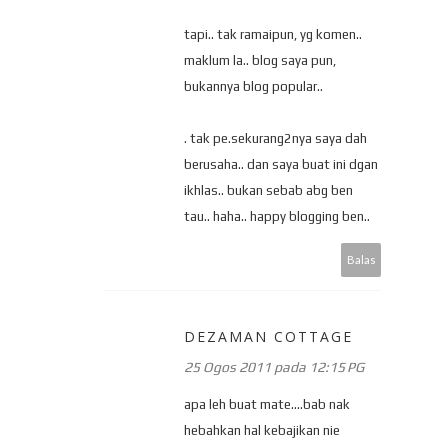
tapi.. tak ramaipun, yg komen..
maklum la.. blog saya pun,
bukannya blog popular..
. tak pe.sekurang2nya saya dah
berusaha.. dan saya buat ini dgan
ikhlas.. bukan sebab abg ben
tau.. haha.. happy blogging ben..
Balas
DEZAMAN COTTAGE
25 Ogos 2011 pada 12:15 PG
apa leh buat mate....bab nak
hebahkan hal kebajikan nie