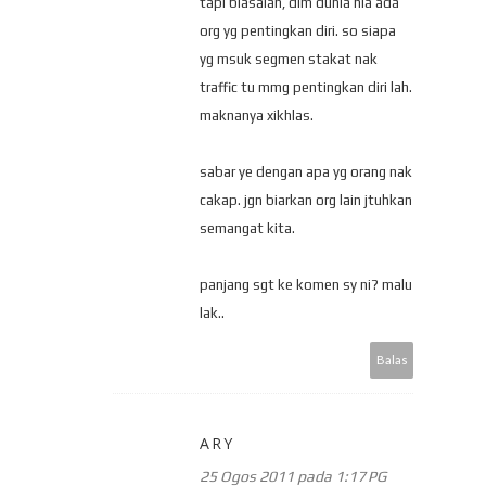
tapi biasalah, dlm dunia nia ada
org yg pentingkan diri. so siapa
yg msuk segmen stakat nak
traffic tu mmg pentingkan diri lah.
maknanya xikhlas.
sabar ye dengan apa yg orang nak
cakap. jgn biarkan org lain jtuhkan
semangat kita.
panjang sgt ke komen sy ni? malu
lak..
Balas
ARY
25 Ogos 2011 pada 1:17 PG