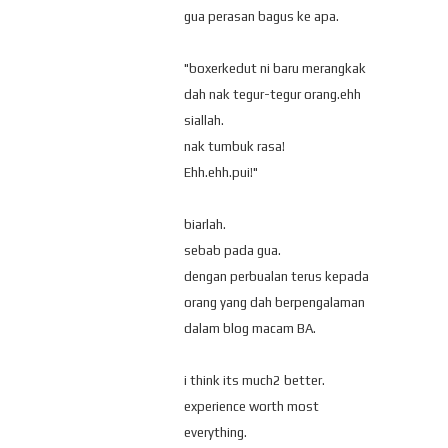
gua perasan bagus ke apa.
"boxerkedut ni baru merangkak
dah nak tegur-tegur orang.ehh
siallah.
nak tumbuk rasa!
Ehh.ehh.pui!"
biarlah.
sebab pada gua.
dengan perbualan terus kepada
orang yang dah berpengalaman
dalam blog macam BA.
i think its much2 better.
experience worth most
everything.