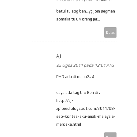
betul tu abg ben...yg join segmen
somalia tu 84 orang jer...
Balas
AJ
25 Ogos 2011 pada 12:01 PTG
PHD ada di mana2.. :)
saya ada tag bro Ben di :
http://aj-
xplored.blogspot.com/2011/08/
seo-kontes-aku-anak-malaysia-
merdeka.html