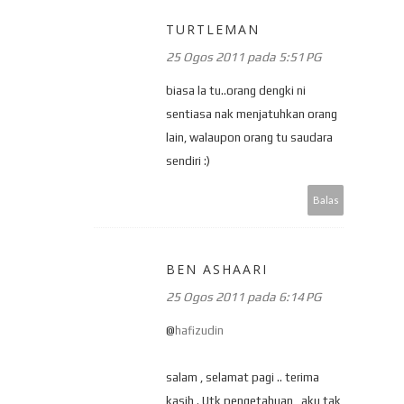
TURTLEMAN
25 Ogos 2011 pada 5:51 PG
biasa la tu..orang dengki ni
sentiasa nak menjatuhkan orang
lain, walaupon orang tu saudara
sendiri :)
Balas
BEN ASHAARI
25 Ogos 2011 pada 6:14 PG
@
hafizudin
salam , selamat pagi .. terima
kasih . Utk pengetahuan , aku tak