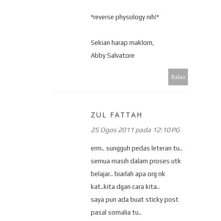
*reverse physology nih!*
Sekian harap maklom,
Abby Salvatore
Balas
ZUL FATTAH
25 Ogos 2011 pada 12:10 PG
erm.. sungguh pedas leteran tu..
semua masih dalam proses utk
belajar.. biarlah apa org nk
kat..kita dgan cara kita..
saya pun ada buat sticky post
pasal somalia tu..