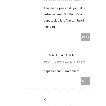
Aku mmg x puas hati yang duk
kutuk segmen Bro Ben. Kalau
dapat, siap lah. Aku tumbuk2
muka tu
Balas
SUNAH SAKURA
25 Ogos 2011 pada 5:17 PG
papa bennnn...urmmmmm....
Balas
K