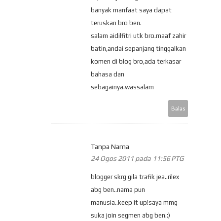
banyak manfaat saya dapat
teruskan bro ben.
salam aidilfitri utk bro.maaf zahir
batin,andai sepanjang tinggalkan
komen di blog bro,ada terkasar
bahasa dan
sebagainya.wassalam
Balas
Tanpa Nama
24 Ogos 2011 pada 11:56 PTG
blogger skrg gila trafik jea..rilex
abg ben..nama pun
manusia..keep it up!saya mmg
suka join segmen abg ben.:)