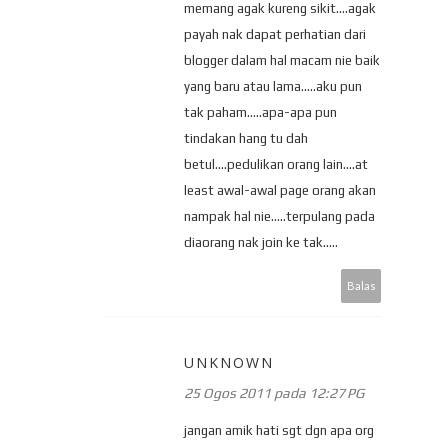
memang agak kureng sikit....agak
payah nak dapat perhatian dari
blogger dalam hal macam nie baik
yang baru atau lama.....aku pun
tak paham.....apa-apa pun
tindakan hang tu dah
betul....pedulikan orang lain....at
least awal-awal page orang akan
nampak hal nie.....terpulang pada
diaorang nak join ke tak.....
Balas
UNKNOWN
25 Ogos 2011 pada 12:27 PG
jangan amik hati sgt dgn apa org