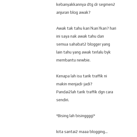
kebanyakkannya dtg dr segmen2
anjuran blog awak?
Awak tak tahu kan?kan?kan? hari
ini saya nak awak tahu dan
semua sahabat2 blogger yang
lain tahu yang awak terlalu byk
membantu newbie.
Kenapa lah isu tarik traffik ni
makin menjadi-jadi?
Pandai2lah tarik traffik dgn cara
sendiri.
*Bising lah bisingggg!*
kita santai2 maaa blogging...