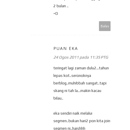
2 bulan ..
=D
Balas
PUAN EKA
24 Ogos 2011 pada 11:35 PTG
teringat lagi zaman dulu2...tahun
lepas kot..seronoknya
berblog..muhibbah sangat..tapi
skang ni tah la...makin kacau
bilau..
eka sendiri naik melalui
segmen..bukan hari2 pon kita join
segmen ni..haishhh