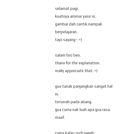
selamat pagi.
kuatnya ammar yasir ni.
gambar dah cantik.nampak
berpelajaran.
tapi sayang~ =)
salam bro ben.
thanx for the explanation.
really appreciate that. =)
gua tanak panjangkan sangat hal
ni.
terserah pada abang.
gua cuma nak luah apa gua rasa.
maaf.
cuma kalau sudi jawab.