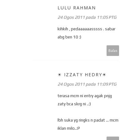
LULU RAHMAN
24 Ogos 2011 pada 11:05 PTG
kihkih , pedaaaaaasssss . sabar
abg ben 10 :)
Balas
☀ IZZATY HEDRY☀
24 Ogos 2011 pada 11:09 PTG
terasa mcm ni entry agak pnjg
zaty bca skrg ni ..:)
lbh suka yg ringks n padat ... mcm
iklan milo..:P