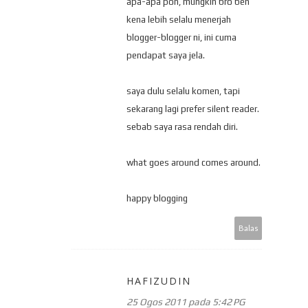
apa-apa pon, mungkin bro ben
kena lebih selalu menerjah
blogger-blogger ni, ini cuma
pendapat saya jela.
saya dulu selalu komen, tapi
sekarang lagi prefer silent reader.
sebab saya rasa rendah diri.
what goes around comes around.
happy blogging
Balas
HAFIZUDIN
25 Ogos 2011 pada 5:42 PG