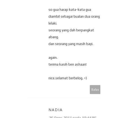
so gua harap kata-kata gua
diambil sebagai bualan dua orang
lelaki.
seorang yang dah berpangkat
abang.
dan seorang yang masih bayi.
again.
terima kasih ben ashaari!
nice.selamat berbelog. =)
Balas
NADIA
25 Ogos 2011 pada 10:44 PG