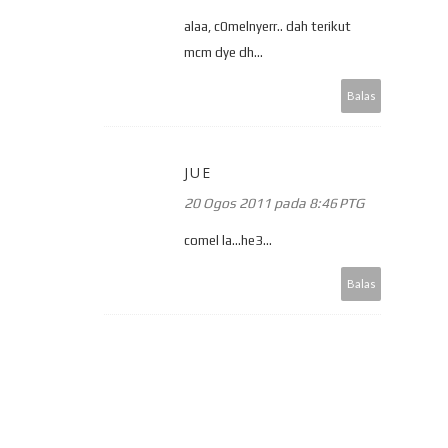
alaa, c0melnyerr.. dah terikut
mcm dye dh...
Balas
JUE
20 Ogos 2011 pada 8:46 PTG
comel la...he3...
Balas