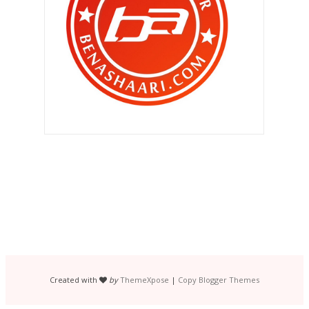
" Aku pon nak jugak laaa cam nih.. "
" Sapa ada jual dvd cetak rompak ??
"
" Joomm balik Penang !!! "
"Nak ubat kurus tak , dik ? "
" Dapat madu , sepah dibuang .. "
Aku interview Dato Siti Nurhaliza
dalam diam ..
Concept iPhone5 - Biar betik ??
Open house rumah aku ? Mau kah ?
Kemaluan di Aidilfitri ..
Bergaya di pagi raya..
Created with
by
ThemeXpose
|
Copy Blogger Themes
Solat Sunat Aidilfitri