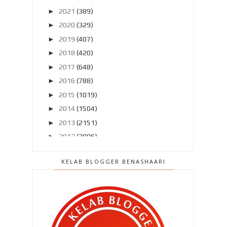
►
2021
(389)
►
2020
(329)
►
2019
(407)
►
2018
(420)
►
2017
(648)
►
2016
(788)
►
2015
(1019)
►
2014
(1504)
►
2013
(2151)
►
2012
(2986)
▼
2011
(4966)
KELAB BLOGGER BENASHAARI
►
Disember 2011
(303)
►
November 2011
(299)
►
Oktober 2011
(418)
►
September 2011
(390)
▼
Ogos 2011
(350)