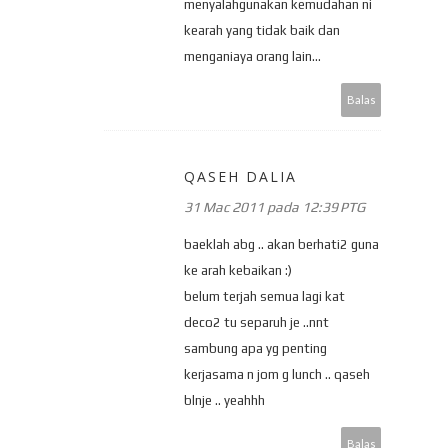
menyalahgunakan kemudahan ni
kearah yang tidak baik dan
menganiaya orang lain...
Balas
QASEH DALIA
31 Mac 2011 pada 12:39 PTG
baeklah abg .. akan berhati2 guna
ke arah kebaikan :)
belum terjah semua lagi kat
deco2 tu separuh je ..nnt
sambung apa yg penting
kerjasama n jom g lunch .. qaseh
blnje .. yeahhh
Balas