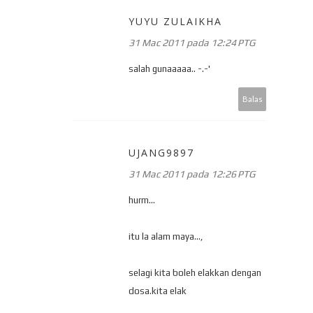
YUYU ZULAIKHA
31 Mac 2011 pada 12:24 PTG
salah gunaaaaa.. -.-'
Balas
UJANG9897
31 Mac 2011 pada 12:26 PTG
hurm...
itu la alam maya...,
selagi kita boleh elakkan dengan
dosa.kita elak