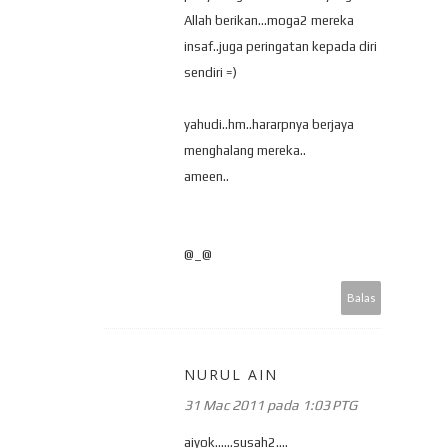
Allah berikan...moga2 mereka
insaf..juga peringatan kepada diri
sendiri =)
yahudi..hm..hararpnya berjaya
menghalang mereka..
ameen..
@_@
Balas
NURUL AIN
31 Mac 2011 pada 1:03 PTG
aiyok......susah2....