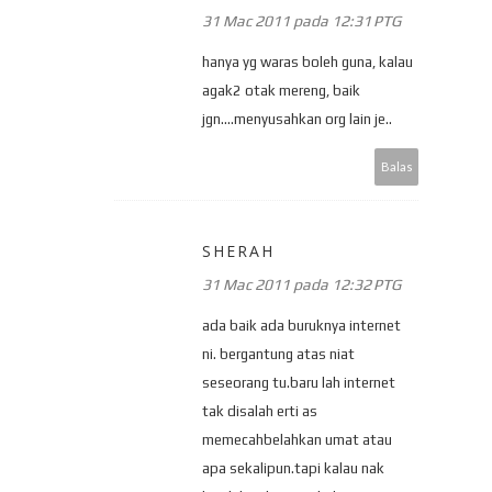
31 Mac 2011 pada 12:31 PTG
hanya yg waras boleh guna, kalau
agak2 otak mereng, baik
jgn....menyusahkan org lain je..
Balas
SHERAH
31 Mac 2011 pada 12:32 PTG
ada baik ada buruknya internet
ni. bergantung atas niat
seseorang tu.baru lah internet
tak disalah erti as
memecahbelahkan umat atau
apa sekalipun.tapi kalau nak