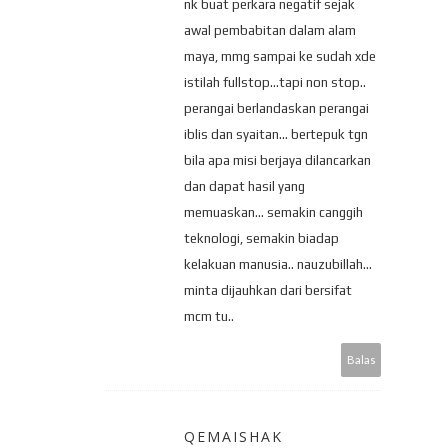
nk buat perkara negatif sejak
awal pembabitan dalam alam
maya, mmg sampai ke sudah xde
istilah fullstop...tapi non stop..
perangai berlandaskan perangai
iblis dan syaitan... bertepuk tgn
bila apa misi berjaya dilancarkan
dan dapat hasil yang
memuaskan... semakin canggih
teknologi, semakin biadap
kelakuan manusia.. nauzubillah...
minta dijauhkan dari bersifat
mcm tu..
Balas
QEMAISHAK