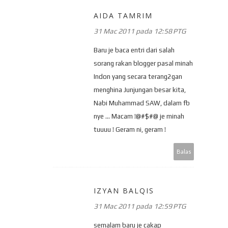
AIDA TAMRIM
31 Mac 2011 pada 12:58 PTG
Baru je baca entri dari salah
sorang rakan blogger pasal minah
Indon yang secara terang2gan
menghina Junjungan besar kita,
Nabi Muhammad SAW, dalam fb
nye ... Macam !@#$#@ je minah
tuuuu ! Geram ni, geram !
Balas
IZYAN BALQIS
31 Mac 2011 pada 12:59 PTG
semalam baru je cakap