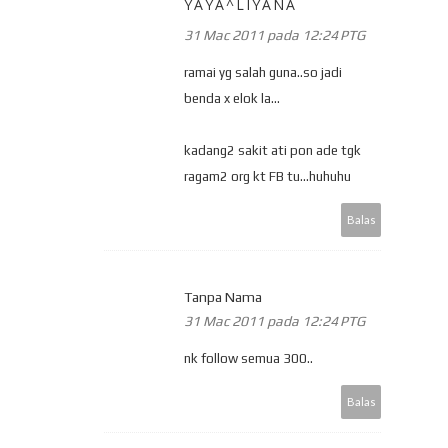
YAYA^LIYANA
31 Mac 2011 pada 12:24 PTG
ramai yg salah guna..so jadi
benda x elok la...
kadang2 sakit ati pon ade tgk
ragam2 org kt FB tu...huhuhu
Balas
Tanpa Nama
31 Mac 2011 pada 12:24 PTG
nk follow semua 300..
Balas