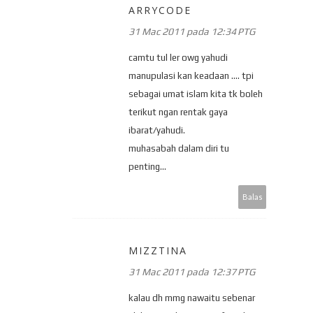
ARRYCODE
31 Mac 2011 pada 12:34 PTG
camtu tul ler owg yahudi
manupulasi kan keadaan .... tpi
sebagai umat islam kita tk boleh
terikut ngan rentak gaya
ibarat/yahudi.
muhasabah dalam diri tu
penting...
Balas
MIZZTINA
31 Mac 2011 pada 12:37 PTG
kalau dh mmg nawaitu sebenar