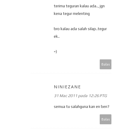
terima teguran kalau ada.., jgn
kena tegur melenting
bro kalau ada salah silap..tegur
ek..
=)
Balas
NINIEZANE
31 Mac 2011 pada 12:26 PTG
semua tu salahguna kan en ben?
Balas