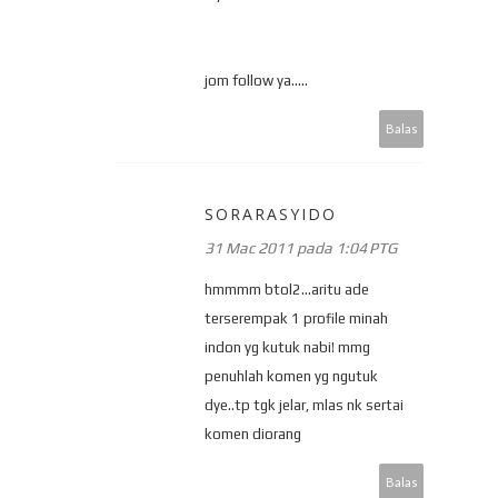
jom follow ya.....
Balas
SORARASYIDO
31 Mac 2011 pada 1:04 PTG
hmmmm btol2...aritu ade
terserempak 1 profile minah
indon yg kutuk nabi! mmg
penuhlah komen yg ngutuk
dye..tp tgk jelar, mlas nk sertai
komen diorang
Balas