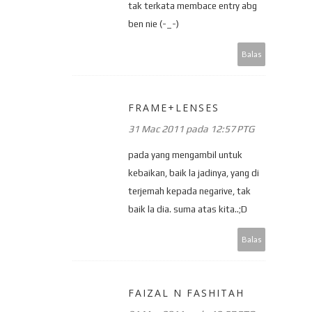
tak terkata membace entry abg
ben nie (-_-)
Balas
FRAME+LENSES
31 Mac 2011 pada 12:57 PTG
pada yang mengambil untuk
kebaikan, baik la jadinya, yang di
terjemah kepada negarive, tak
baik la dia. suma atas kita..;D
Balas
FAIZAL N FASHITAH