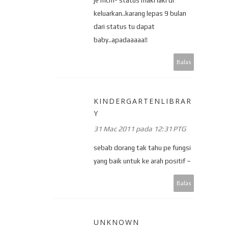
je mcm² status maki laki di
keluarkan..karang lepas 9 bulan
dari status tu dapat
baby..apadaaaaa!!
Balas
KINDERGARTENLIBRAR
Y
31 Mac 2011 pada 12:31 PTG
sebab dorang tak tahu pe fungsi
yang baik untuk ke arah positif ~
Balas
UNKNOWN