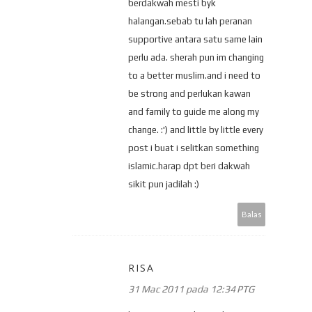
berdakwah mesti byk
halangan.sebab tu lah peranan
supportive antara satu same lain
perlu ada. sherah pun im changing
to a better muslim.and i need to
be strong and perlukan kawan
and family to guide me along my
change. :') and little by little every
post i buat i selitkan something
islamic.harap dpt beri dakwah
sikit pun jadilah :)
Balas
RISA
31 Mac 2011 pada 12:34 PTG