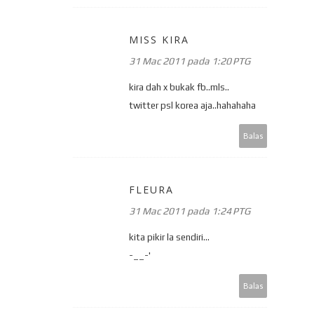
MISS KIRA
31 Mac 2011 pada 1:20 PTG
kira dah x bukak fb..mls..
twitter psl korea aja..hahahaha
Balas
FLEURA
31 Mac 2011 pada 1:24 PTG
kita pikir la sendiri...
-__-'
Balas