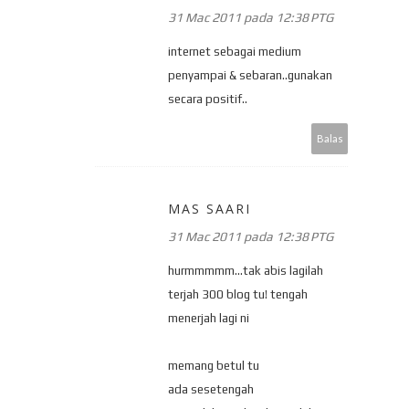
31 Mac 2011 pada 12:38 PTG
internet sebagai medium
penyampai & sebaran..gunakan
secara positif..
Balas
MAS SAARI
31 Mac 2011 pada 12:38 PTG
hurmmmmm...tak abis lagilah
terjah 300 blog tu! tengah
menerjah lagi ni
memang betul tu
ada sesetengah