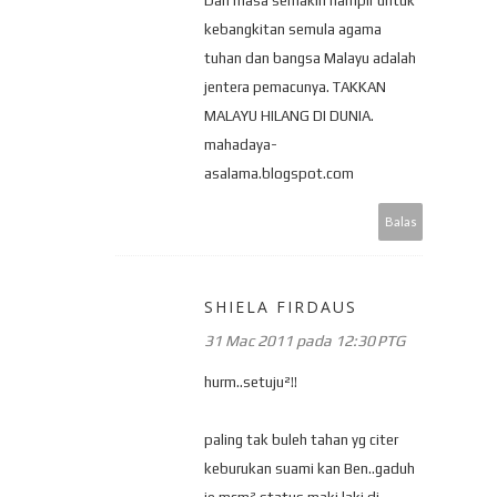
Dan masa semakin hampir untuk
kebangkitan semula agama
tuhan dan bangsa Malayu adalah
jentera pemacunya. TAKKAN
MALAYU HILANG DI DUNIA.
mahadaya-
asalama.blogspot.com
Balas
SHIELA FIRDAUS
31 Mac 2011 pada 12:30 PTG
hurm..setuju²!!
paling tak buleh tahan yg citer
keburukan suami kan Ben..gaduh