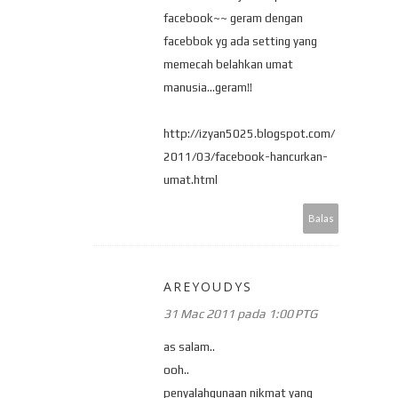
facebook~~ geram dengan
facebbok yg ada setting yang
memecah belahkan umat
manusia...geram!!
http://izyan5025.blogspot.com/
2011/03/facebook-hancurkan-
umat.html
Balas
AREYOUDYS
31 Mac 2011 pada 1:00 PTG
as salam..
ooh..
penyalahgunaan nikmat yang