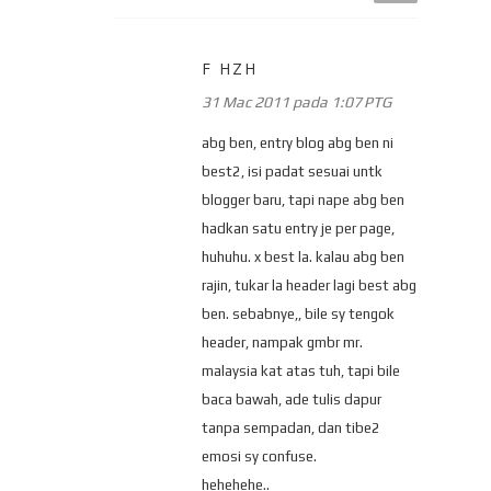
F HZH
31 Mac 2011 pada 1:07 PTG
abg ben, entry blog abg ben ni
best2, isi padat sesuai untk
blogger baru, tapi nape abg ben
hadkan satu entry je per page,
huhuhu. x best la. kalau abg ben
rajin, tukar la header lagi best abg
ben. sebabnye,, bile sy tengok
header, nampak gmbr mr.
malaysia kat atas tuh, tapi bile
baca bawah, ade tulis dapur
tanpa sempadan, dan tibe2
emosi sy confuse.
hehehehe..