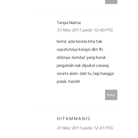
Tanpa Nama
31 Mac 2011 pada 12:40 PTG
betul. ada benda kita tak
sepatutnya kongsi dkt fb
dsbnya. benda2 yang buruk
janganlah nak dipukul canang
serata alam. dah tu, lagi bangga
pulak. haishh
Balas
HITAMMANIS
31 Mac 2011 pada 12:41 PTG