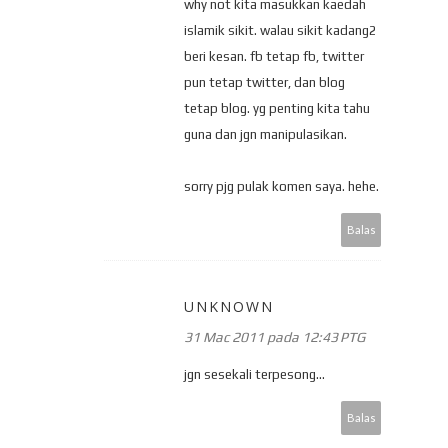
why not kita masukkan kaedah
islamik sikit. walau sikit kadang2
beri kesan. fb tetap fb, twitter
pun tetap twitter, dan blog
tetap blog. yg penting kita tahu
guna dan jgn manipulasikan.
sorry pjg pulak komen saya. hehe.
Balas
UNKNOWN
31 Mac 2011 pada 12:43 PTG
jgn sesekali terpesong...
Balas