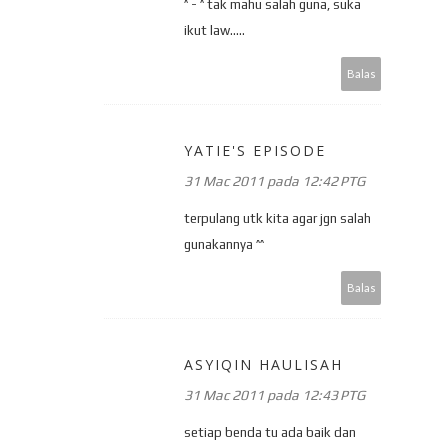
^ - ^ tak mahu salah guna, suka
ikut law.....
Balas
YATIE'S EPISODE
31 Mac 2011 pada 12:42 PTG
terpulang utk kita agar jgn salah
gunakannya ^^
Balas
ASYIQIN HAULISAH
31 Mac 2011 pada 12:43 PTG
setiap benda tu ada baik dan