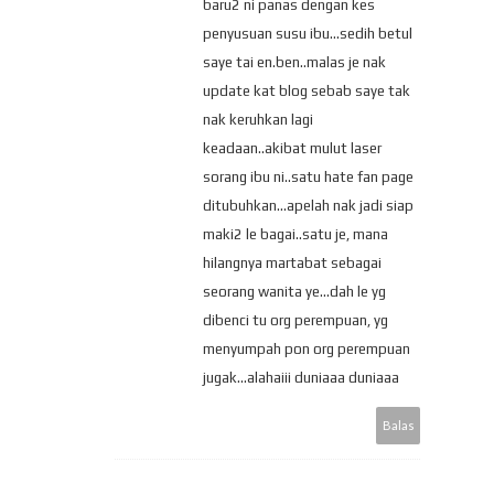
baru2 ni panas dengan kes
penyusuan susu ibu...sedih betul
saye tai en.ben..malas je nak
update kat blog sebab saye tak
nak keruhkan lagi
keadaan..akibat mulut laser
sorang ibu ni..satu hate fan page
ditubuhkan...apelah nak jadi siap
maki2 le bagai..satu je, mana
hilangnya martabat sebagai
seorang wanita ye...dah le yg
dibenci tu org perempuan, yg
menyumpah pon org perempuan
jugak...alahaiii duniaaa duniaaa
Balas