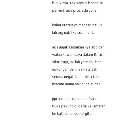
buruk nya. tak semua benda tu
perfect. ada pros ada cons.
kalau status yg mencarut tu lg
lah org nak like comment.
ada jugak kebaikan nya abg ben.
walau kawan saya dalam fb tu
sikit. tapi, itu lah yg mahu beri
sokongan dan nasihati. tak
semua negatif. asal kita tahu
macam mana nak guna sudah.
jgn nak lampiaskan nafsu ke,
buka pekung di dada ke, amarah
ke kat laman sosial gitu.