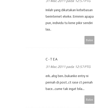
31 Mac 2011 pada 12:57 PTG
Inilah yang dikatakan kebebasan
berinternet ekeke. Ermmm apapa
pun, individu tu kene pikir sendiri
laa..
Balas
C-TEA
31 Mac 2011 pada 12:57 PTG
erk..abg ben..bukanke entry ni
pernah di post..ct rase ct pernah
bace...cume tak ingat bila...
Balas