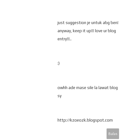
just suggestion je untuk abg ben!
anyway, keep it up!!! love ur blog
entry!!!..
:)
owhh ade mase sile la lawat blog
sy
http://kzoeozk.blogspot.com
Balas