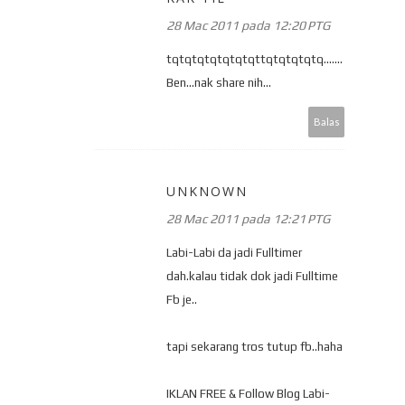
28 Mac 2011 pada 12:20 PTG
tqtqtqtqtqtqtqttqtqtqtqtq.......
Ben...nak share nih...
Balas
UNKNOWN
28 Mac 2011 pada 12:21 PTG
Labi-Labi da jadi Fulltimer
dah.kalau tidak dok jadi Fulltime
Fb je..
tapi sekarang tros tutup fb..haha
IKLAN FREE & Follow Blog Labi-