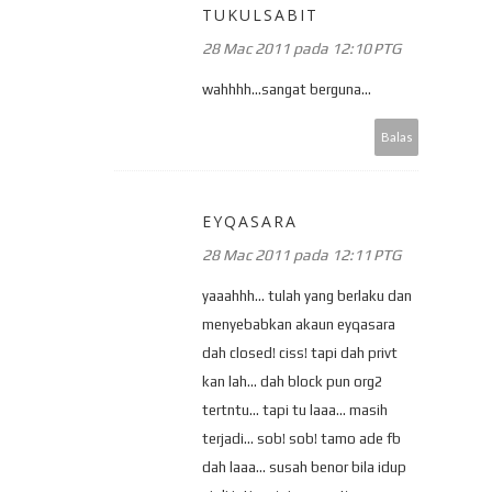
TUKULSABIT
28 Mac 2011 pada 12:10 PTG
wahhhh...sangat berguna...
Balas
EYQASARA
28 Mac 2011 pada 12:11 PTG
yaaahhh... tulah yang berlaku dan
menyebabkan akaun eyqasara
dah closed! ciss! tapi dah privt
kan lah... dah block pun org2
tertntu... tapi tu laaa... masih
terjadi... sob! sob! tamo ade fb
dah laaa... susah benor bila idup