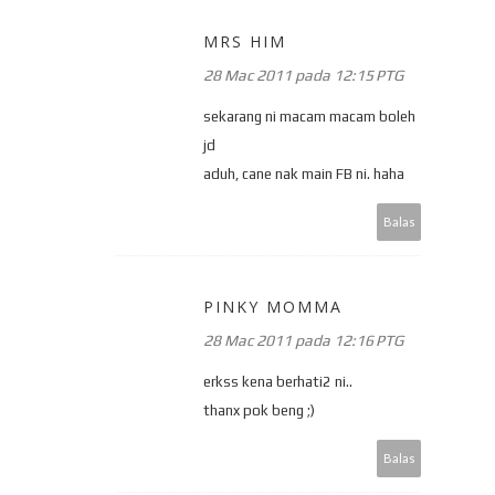
MRS HIM
28 Mac 2011 pada 12:15 PTG
sekarang ni macam macam boleh
jd
aduh, cane nak main FB ni. haha
Balas
PINKY MOMMA
28 Mac 2011 pada 12:16 PTG
erkss kena berhati2 ni..
thanx pok beng ;)
Balas