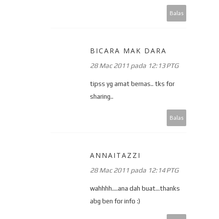
Balas
BICARA MAK DARA
28 Mac 2011 pada 12:13 PTG
tipss yg amat bernas.. tks for
sharing..
Balas
ANNAITAZZI
28 Mac 2011 pada 12:14 PTG
wahhhh....ana dah buat...thanks
abg ben for info :)