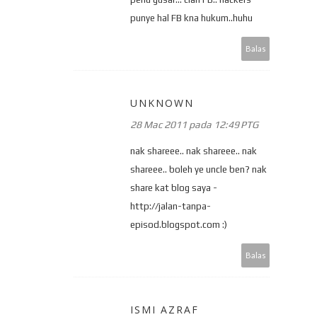
punye hal FB kna hukum..huhu
Balas
UNKNOWN
28 Mac 2011 pada 12:49 PTG
nak shareee.. nak shareee.. nak
shareee.. boleh ye uncle ben? nak
share kat blog saya -
http://jalan-tanpa-
episod.blogspot.com :)
Balas
ISMI AZRAF