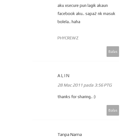
aku xsecure pun lagik akaun
facebook aku.. sapa2 nk masuk
bolela.. haha
PHYCREWZ
Balas
ALIN
28 Mac 2011 pada 3:56 PTG
thanks for sharing.. :)
Balas
Tanpa Nama