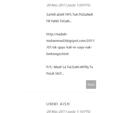
28 Mac 2011 pada 1:09 PTG
SaYeR aDeR TiPS TuK PGGuNeR
FB YaNG TeGaR...
http://nadiah-
muhammad.blogspot.com/2011
/01/ok-guys-kali-ni-saya-nak-
berkongsi.html
P/S : MaaF La TuLiSaN eNTRy Tu
PeLiK SKiT...
Balas
UMMI AISH
28 Mac 2011 pada 1:16 PTG