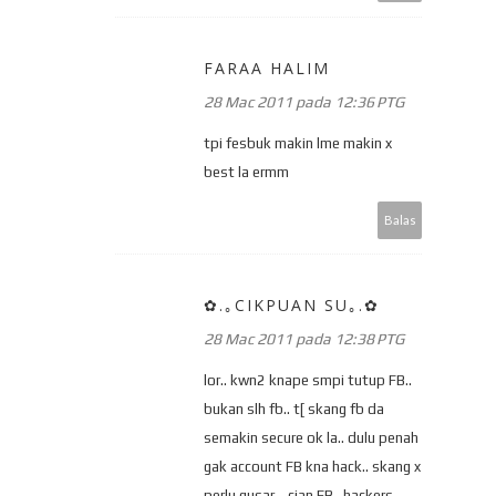
FARAA HALIM
28 Mac 2011 pada 12:36 PTG
tpi fesbuk makin lme makin x
best la ermm
Balas
✿.｡CIKPUAN SU｡.✿
28 Mac 2011 pada 12:38 PTG
lor.. kwn2 knape smpi tutup FB..
bukan slh fb.. t[ skang fb da
semakin secure ok la.. dulu penah
gak account FB kna hack.. skang x
perlu gusar... cian FB.. hackers