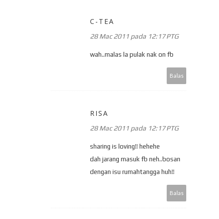
C-TEA
28 Mac 2011 pada 12:17 PTG
wah..malas la pulak nak on fb
Balas
RISA
28 Mac 2011 pada 12:17 PTG
sharing is loving!! hehehe
dah jarang masuk fb neh..bosan
dengan isu rumahtangga huh!!
Balas