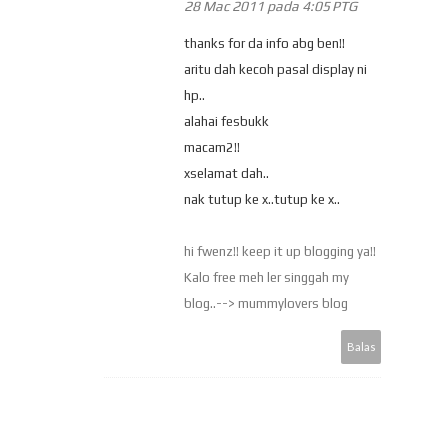
28 Mac 2011 pada 4:05 PTG
thanks for da info abg ben!!
aritu dah kecoh pasal display ni
hp..
alahai fesbukk
macam2!!
xselamat dah..
nak tutup ke x..tutup ke x..
hi fwenz!! keep it up blogging ya!!
Kalo free meh ler singgah my
blog..--> mummylovers blog
Balas