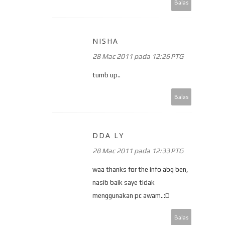
Balas
NISHA
28 Mac 2011 pada 12:26 PTG
tumb up..
Balas
DDA LY
28 Mac 2011 pada 12:33 PTG
waa thanks for the info abg ben,
nasib baik saye tidak
menggunakan pc awam..:D
Balas