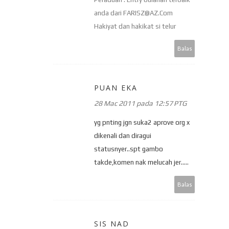
anda dari FARISZ@AZ.Com
Hakiyat dan hakikat si telur
Balas
PUAN EKA
28 Mac 2011 pada 12:57 PTG
yg pnting jgn suka2 aprove org x
dikenali dan diragui
statusnyer..spt gambo
takde,komen nak melucah jer.....
Balas
SIS NAD