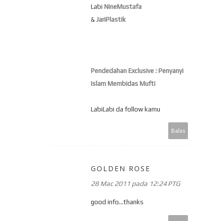
Labi
NineMustafa
&
JariPlastik
Pendedahan Exclusive : Penyanyi
Islam Membidas Mufti
LabiLabi da follow kamu
Balas
GOLDEN ROSE
28 Mac 2011 pada 12:24 PTG
good info...thanks