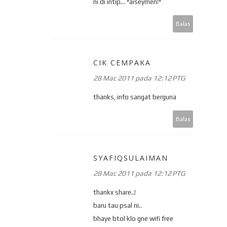
ni di intip... *aiseymen!*
Balas
CIK CEMPAKA
28 Mac 2011 pada 12:12 PTG
thanks, info sangat berguna
Balas
SYAFIQSULAIMAN
28 Mac 2011 pada 12:12 PTG
thankx share..!
baru tau psal ni..
bhaye btol klo gne wifi free