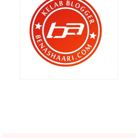
►
September 2011
(390)
►
Ogos 2011
(350)
►
Julai 2011
(396)
►
Jun 2011
(424)
►
Mei 2011
(424)
►
April 2011
(481)
▼
Mac 2011
(483)
Disebalik aku malu dengan ... HELIZA
HELMI ..
Sudah keluar laaa ..MARIA ELENA ..
Alhamdulillah.. kalau dah nama
rezeki ..
Mmg dah tua ...
Aku malu dengan .... Heliza Helmi ..