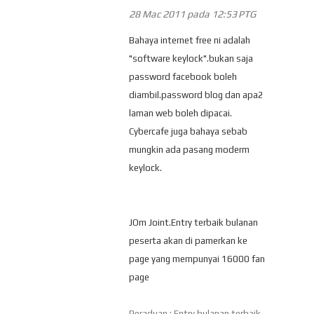
28 Mac 2011 pada 12:53 PTG
Bahaya internet free ni adalah
"software keylock".bukan saja
password facebook boleh
diambil.password blog dan apa2
laman web boleh dipacai.
Cybercafe juga bahaya sebab
mungkin ada pasang moderm
keylock.
JOm Joint.Entry terbaik bulanan
peserta akan di pamerkan ke
page yang mempunyai 16000 fan
page
Peraduan : Entry bulanan terbaik