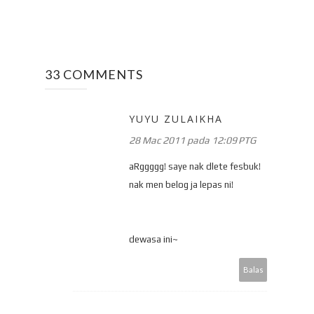
33 COMMENTS
YUYU ZULAIKHA
28 Mac 2011 pada 12:09 PTG
aRggggg! saye nak dlete fesbuk!
nak men belog ja lepas ni!
dewasa ini~
Balas