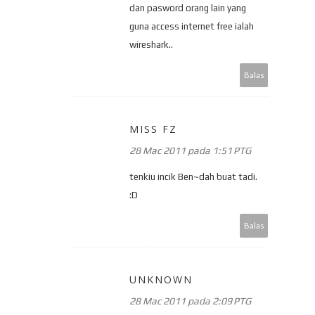
dan pasword orang lain yang
guna access internet free ialah
wireshark..
Balas
MISS FZ
28 Mac 2011 pada 1:51 PTG
tenkiu incik Ben~dah buat tadi.
:D
Balas
UNKNOWN
28 Mac 2011 pada 2:09 PTG