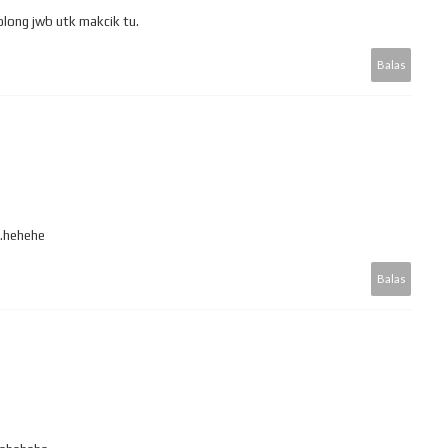
long jwb utk makcik tu.
Balas
..hehehe
Balas