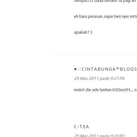
semputttt daaa berlari2 di pagi ari
eh baru perasan..nape ben nyer en
apakah? ;)
♥.::CINTABUNGA™BLOGS
25 Mac 2011 pada 9:21 PG
mulot die ade berlian kOOoottt... s
C-TEA
25 Mac 2011 pada 9:22 PG