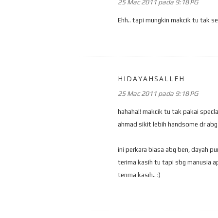
25 Mac 2011 pada 9:18 PG
Ehh.. tapi mungkin makcik tu tak se
HIDAYAHSALLEH
25 Mac 2011 pada 9:18 PG
hahaha!! makcik tu tak pakai specl
ahmad sikit lebih handsome dr abg 
ini perkara biasa abg ben, dayah p
terima kasih tu tapi sbg manusia a
terima kasih.. :)