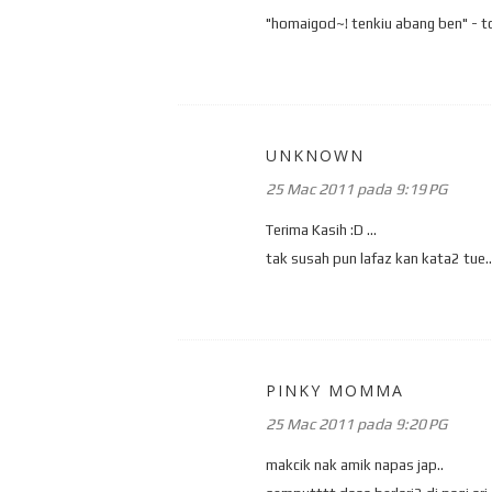
"homaigod~! tenkiu abang ben" - to
UNKNOWN
25 Mac 2011 pada 9:19 PG
Terima Kasih :D ...
tak susah pun lafaz kan kata2 tue.
PINKY MOMMA
25 Mac 2011 pada 9:20 PG
makcik nak amik napas jap..