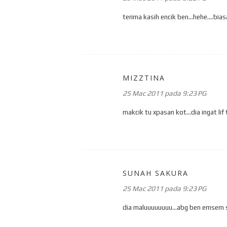
terima kasih encik ben...hehe....bias
MIZZTINA
25 Mac 2011 pada 9:23 PG
makcik tu xpasan kot...dia ingat li
SUNAH SAKURA
25 Mac 2011 pada 9:23 PG
dia maluuuuuuuu...abg ben emsem 