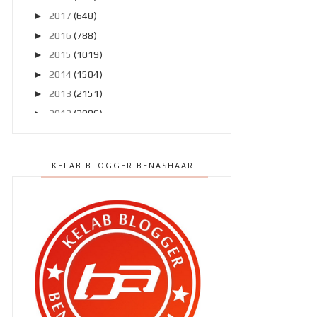
►
2017
(648)
►
2016
(788)
►
2015
(1019)
►
2014
(1504)
►
2013
(2151)
►
2012
(2986)
▼
2011
(4966)
►
Disember 2011
(303)
KELAB BLOGGER BENASHAARI
►
November 2011
(299)
►
Oktober 2011
(418)
►
September 2011
(390)
►
Ogos 2011
(350)
►
Julai 2011
(396)
►
Jun 2011
(424)
►
Mei 2011
(424)
►
April 2011
(481)