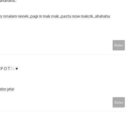
 ahahaha..
try smalam nenek..pagi ni mak mak..pastu now makcik..ahahaha
Balas
POT::.♥
abo jela!
Balas