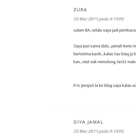
ZURA
25 Mac 2011 pada 9:19 PG
salam BA, selalu saya jadi pembaca d
Saya pun sama dulu...penah kene m
berterima kasih...kalau tau biaq ja 
kan...niat nak menolong, last2 mak
P/s: jemput la ke blog saya kalau ad
DIYA JAMAL
25 Mac 2011 pada 9:19 PG