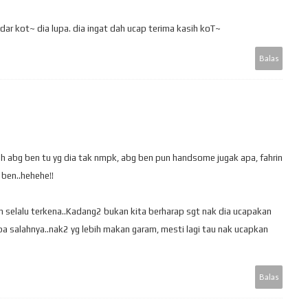
dar kot~ dia lupa. dia ingat dah ucap terima kasih koT~
Balas
ah abg ben tu yg dia tak nmpk, abg ben pun handsome jugak apa, fahrin
ben..hehehe!!
un selalu terkena..Kadang2 bukan kita berharap sgt nak dia ucapakan
pa salahnya..nak2 yg lebih makan garam, mesti lagi tau nak ucapkan
Balas