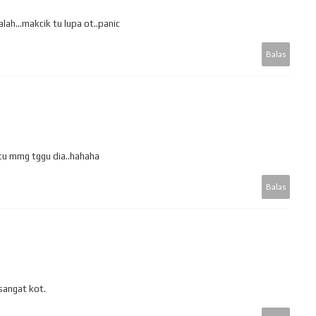
alah...makcik tu lupa ot..panic
Balas
f tu mmg tggu dia..hahaha
Balas
sangat kot.