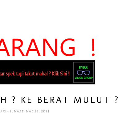
H ? KE BERAT MULUT ?
AARI
- JUMAAT, MAC 25, 2011