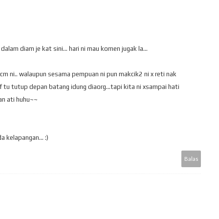
alam diam je kat sini... hari ni mau komen jugak la...
cm ni.. walaupun sesama pempuan ni pun makcik2 ni x reti nak
lif tu tutup depan batang idung diaorg...tapi kita ni xsampai hati
an ati huhu~~
a kelapangan... :)
Balas