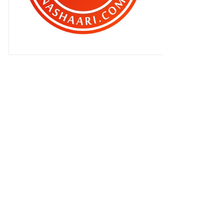
▼
Mac 2011
(483)
Disebalik aku malu dengan ...
HELIZA HELMI ..
Sudah keluar laaa ..MARIA ELENA ..
Alhamdulillah.. kalau dah nama
rezeki ..
Mmg dah tua ...
Aku malu dengan .... Heliza Helmi ..
Nak sihat ke nak cantik ni ???
Hati hati bila dalam dunia maya ..
Jom Follow !
Ku masih di sini ...
Apa yang korang terlepas ek ??