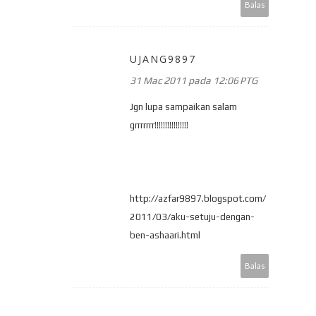
Balas
UJANG9897
31 Mac 2011 pada 12:06 PTG
Jgn lupa sampaikan salam
grrrrrrr!!!!!!!!!!!!!!!!
http://azfar9897.blogspot.com/
2011/03/aku-setuju-dengan-
ben-ashaari.html
Balas