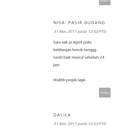
Balas
NISA' PASIR GUDANG
31 Mac 2011 pada 12:02 PTG
baru nak pi repot polis
kehilangan hencik benggg
nasib baik muncul sebelum 24
jam
Wahhh projek lagiii
Balas
DALILA
31 Mac 2011 pada 12:03 PTG