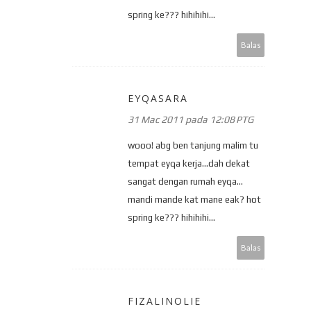
spring ke??? hihihihi...
Balas
EYQASARA
31 Mac 2011 pada 12:08 PTG
wooo! abg ben tanjung malim tu
tempat eyqa kerja...dah dekat
sangat dengan rumah eyqa...
mandi mande kat mane eak? hot
spring ke??? hihihihi...
Balas
FIZALINOLIE