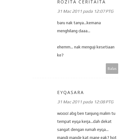
ROZITA CERITAITA
31 Mac 2011 pada 12:07 PTG
baru nak tanya...kemana
menghilang daaa...
ehemm... nak menguji kesetiaan
ke?
Balas
EYQASARA
31 Mac 2011 pada 12:08 PTG
wooo! abg ben tanjung malim tu
tempat eyqa kerja...dah dekat
sangat dengan rumah eyqa...
mandi mande kat mane eak? hot