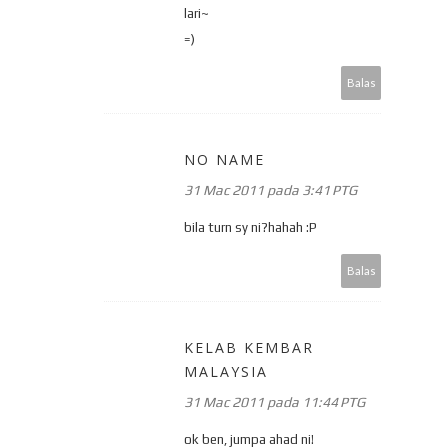
lari~
=)
Balas
NO NAME
31 Mac 2011 pada 3:41 PTG
bila turn sy ni?hahah :P
Balas
KELAB KEMBAR
MALAYSIA
31 Mac 2011 pada 11:44 PTG
ok ben, jumpa ahad ni!