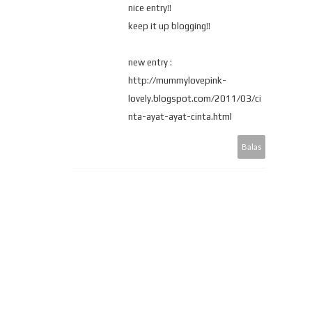
nice entry!!
keep it up blogging!!
new entry :
http://mummylovepink-
lovely.blogspot.com/2011/03/ci
nta-ayat-ayat-cinta.html
Balas