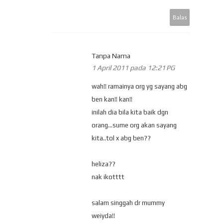
Balas
Tanpa Nama
1 April 2011 pada 12:21 PG
wah!! ramainya org yg sayang abg
ben kan!! kan!!
inilah dia bila kita baik dgn
orang...sume org akan sayang
kita..tol x abg ben??
heliza??
nak ikotttt
salam singgah dr mummy
weiyda!!