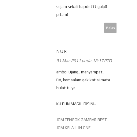
sejam sekali hapdet?? gulp!!
pitam!
Balas
NUR
31 Mac 2011 pada 12:17 PTG
amboi Ujang.. menyempat..
BA, kemsalam gak kat si mata
bulat tu ye..
KU PUN MASIH DISINI..
JOM TENGOK GAMBAR BEST!!
JOM KE: ALL IN ONE