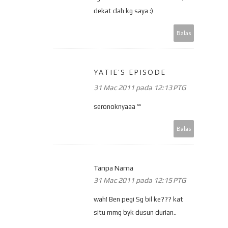
dekat dah kg saya :)
Balas
YATIE'S EPISODE
31 Mac 2011 pada 12:13 PTG
seronoknyaaa ^^
Balas
Tanpa Nama
31 Mac 2011 pada 12:15 PTG
wah! Ben pegi Sg bil ke??? kat
situ mmg byk dusun durian..