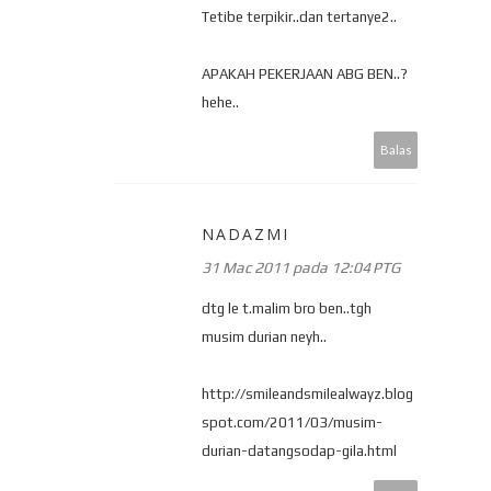
Tetibe terpikir..dan tertanye2..
APAKAH PEKERJAAN ABG BEN..?
hehe..
Balas
NADAZMI
31 Mac 2011 pada 12:04 PTG
dtg le t.malim bro ben..tgh
musim durian neyh..
http://smileandsmilealwayz.blog
spot.com/2011/03/musim-
durian-datangsodap-gila.html