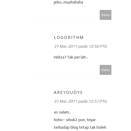
jeles..muahahaha
Balas
LOGORITHM
31 Mac 2011 pada 12:56 PTG
Heliza? Tak per lah...
Balas
AREYOUDYS
31 Mac 2011 pada 12:57 PTG
as salam..
hoho~ sibuk2 pun, tegar
terhadap blog tetap tak boleh