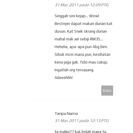
31 Mac 2011 pada 12:09 PTG
Singgah sini kejap... Wow!
Bestnyer dapat makan durian kat
dusun. Kat Srwk skrang durian
mahal mak aiii sebiji RM35...
Hehehe, apa-apa pun Abg Ben.
Sibuk mcm mana pun, kesihatan
kena jaga gak. Tido mau cukup.
Ingatlah org tersayang.
Adeeehhh!
Balas
Tanpa Nama
31 Mac 2011 pada 12:13 PTG
tg malim?? kat belah mana tu,