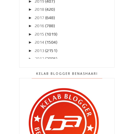
►
2019
(407)
►
2018
(420)
►
2017
(648)
►
2016
(788)
►
2015
(1019)
►
2014
(1504)
►
2013
(2151)
►
2012
(2986)
▼
2011
(4966)
KELAB BLOGGER BENASHAARI
►
Disember 2011
(303)
►
November 2011
(299)
►
Oktober 2011
(418)
►
September 2011
(390)
►
Ogos 2011
(350)
►
Julai 2011
(396)
►
Jun 2011
(424)
►
Mei 2011
(424)