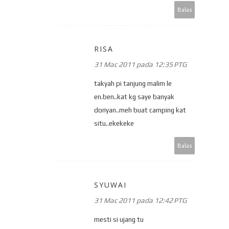
Balas
RISA
31 Mac 2011 pada 12:35 PTG
takyah pi tanjung malim le
en.ben..kat kg saye banyak
doriyan..meh buat camping kat
situ..ekekeke
Balas
SYUWAI
31 Mac 2011 pada 12:42 PTG
mesti si ujang tu