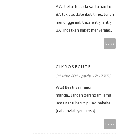
A A.. betul tu.. ada sattu hari tu
BA tak upddate ikut time.. Jenuh
menunggu nak baca entry-entry
BA.. Ingatkan saket menyerang..
Balas
CIKROSECUTE
31 Mac 2011 pada 12:17 PTG
Woi! Bestnya mandi-
manda...Jangan berendam lama-
lama nanti kecut pulak..hehehe...
(Faham2lah yer...18sx)
Balas