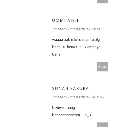
UMMI AISH
31 Mac 2011 pada 11:58 PG
waaaa bab mkn durian tu plg
best...tu kena tunjuk gmbr ye
ben?
Balas
SUNAH SAKURA
31 Mac 2011 pada 12:02 PTG
bizinye abang
bennnnnnnnnten......>_<