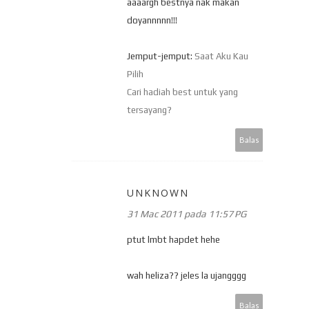
aaaargh bestnya nak makan
doyannnnn!!!
Jemput-jemput:
Saat Aku Kau
Pilih
Cari hadiah best untuk yang
tersayang?
Balas
UNKNOWN
31 Mac 2011 pada 11:57 PG
ptut lmbt hapdet hehe
wah heliza?? jeles la ujangggg
Balas