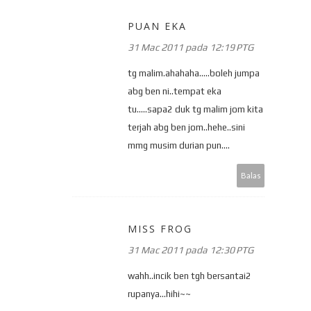
PUAN EKA
31 Mac 2011 pada 12:19 PTG
tg malim.ahahaha.....boleh jumpa
abg ben ni..tempat eka
tu.....sapa2 duk tg malim jom kita
terjah abg ben jom..hehe..sini
mmg musim durian pun....
Balas
MISS FROG
31 Mac 2011 pada 12:30 PTG
wahh..incik ben tgh bersantai2
rupanya...hihi~~