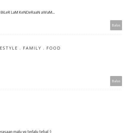
2 BiLeR LaM KeNDeRaaN aWaM...
Balas
ESTYLE . FAMILY . FOOD
Balas
asaan malu yg terlalu tebal ;)