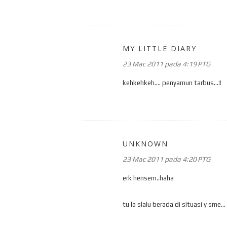
MY LITTLE DIARY
23 Mac 2011 pada 4:19 PTG
kehkehkeh.... penyamun tarbus...!!
UNKNOWN
23 Mac 2011 pada 4:20 PTG
erk hensem..haha
tu la slalu berada di situasi y sme...