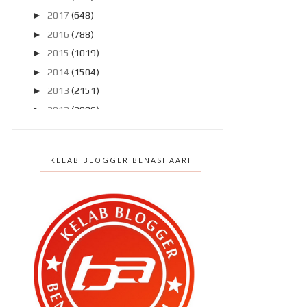
►
2017
(648)
►
2016
(788)
►
2015
(1019)
►
2014
(1504)
►
2013
(2151)
►
2012
(2986)
▼
2011
(4966)
►
Disember 2011
(303)
KELAB BLOGGER BENASHAARI
►
November 2011
(299)
►
Oktober 2011
(418)
►
September 2011
(390)
►
Ogos 2011
(350)
►
Julai 2011
(396)
►
Jun 2011
(424)
►
Mei 2011
(424)
►
April 2011
(481)