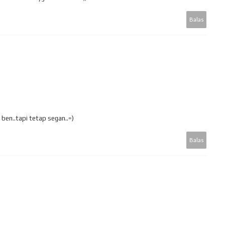
Balas
ben..tapi tetap segan..=)
Balas