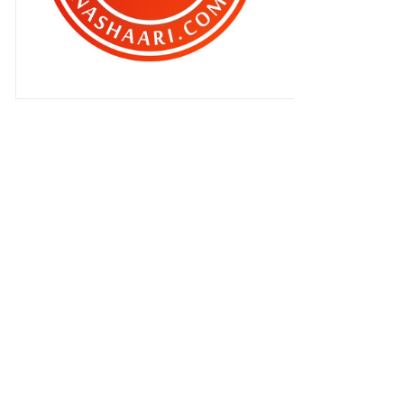
▼
Mac 2011
(483)
Disebalik aku malu dengan ...
HELIZA HELMI ..
Sudah keluar laaa ..MARIA ELENA ..
Alhamdulillah.. kalau dah nama
rezeki ..
Mmg dah tua ...
Aku malu dengan .... Heliza Helmi ..
Nak sihat ke nak cantik ni ???
Hati hati bila dalam dunia maya ..
Jom Follow !
Ku masih di sini ...
Apa yang korang terlepas ek ??