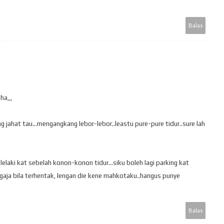
Balas
ha,,,
 jahat tau...mengangkang lebor-lebor..leastu pure-pure tidur..sure lah
.lelaki kat sebelah konon-konon tidur...siku boleh lagi parking kat
ngaja bila terhentak, lengan die kene mahkotaku..hangus punye
Balas