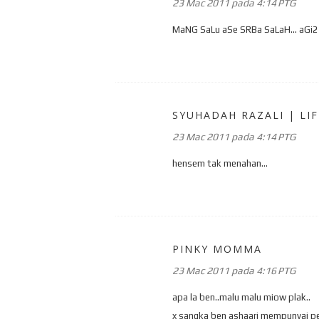
23 Mac 2011 pada 4:14 PTG
MaNG SaLu aSe SRBa SaLaH... aGi
SYUHADAH RAZALI | LIF
23 Mac 2011 pada 4:14 PTG
hensem tak menahan...
PINKY MOMMA
23 Mac 2011 pada 4:16 PTG
apa la ben..malu malu miow plak..
x sangka ben ashaari mempunyai per