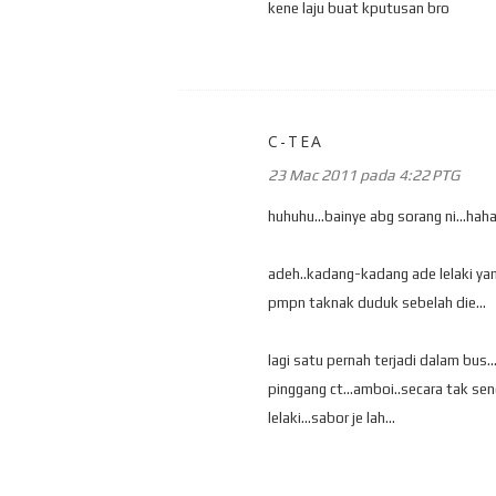
kene laju buat kputusan bro
C-TEA
23 Mac 2011 pada 4:22 PTG
huhuhu...bainye abg sorang ni...haha
adeh..kadang-kadang ade lelaki yang
pmpn taknak duduk sebelah die...
lagi satu pernah terjadi dalam bus..
pinggang ct...amboi..secara tak se
lelaki...sabor je lah...