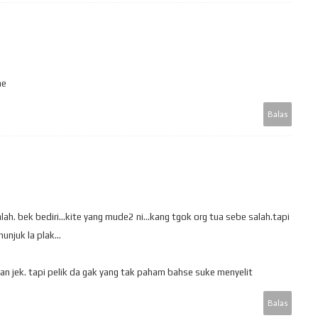
he
Balas
h. bek bediri...kite yang mude2 ni...kang tgok org tua sebe salah.tapi
unjuk la plak...
n jek. tapi pelik da gak yang tak paham bahse suke menyelit
Balas