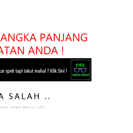
A SALAH ..
HAARI
- RABU, MAC 23, 2011