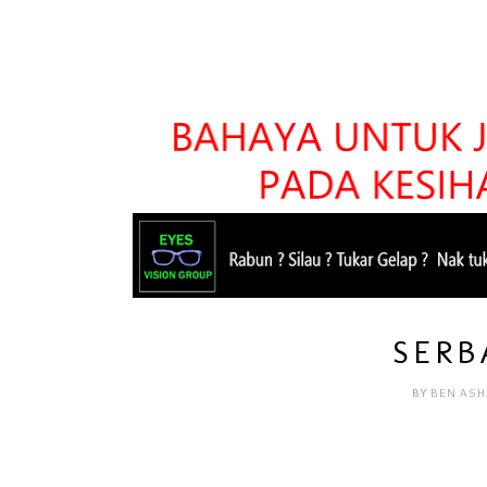
SERB
BY
BEN AS