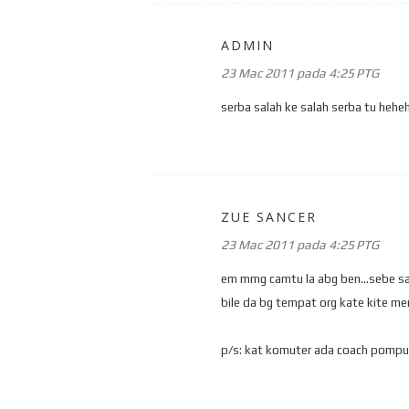
ADMIN
23 Mac 2011 pada 4:25 PTG
serba salah ke salah serba tu hehe
ZUE SANCER
23 Mac 2011 pada 4:25 PTG
em mmg camtu la abg ben...sebe sala
bile da bg tempat org kate kite men
p/s: kat komuter ada coach pompua