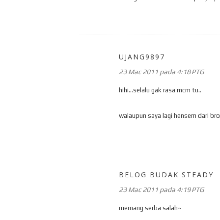
UJANG9897
23 Mac 2011 pada 4:18 PTG
hihi...selalu gak rasa mcm tu..
walaupun saya lagi hensem dari bro 
BELOG BUDAK STEADY
23 Mac 2011 pada 4:19 PTG
memang serba salah~