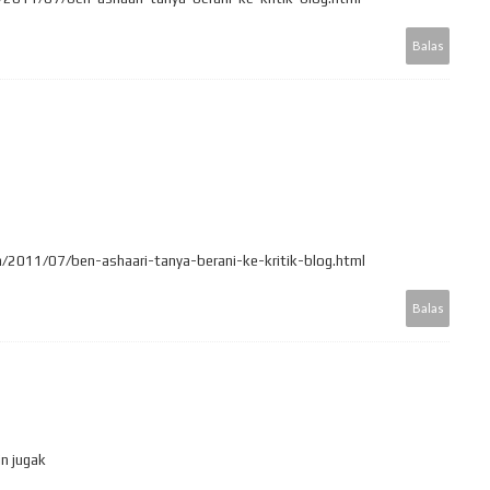
Balas
m/2011/07/ben-ashaari-tanya-berani-ke-kritik-blog.html
Balas
in jugak