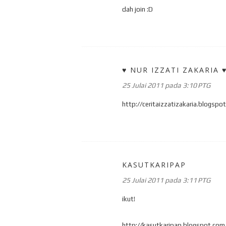
dah join :D
♥ NUR IZZATI ZAKARIA 
25 Julai 2011 pada 3:10 PTG
http://ceritaizzatizakaria.blogsp
KASUTKARIPAP
25 Julai 2011 pada 3:11 PTG
ikut!
http://kasutkaripap.blogspot.com