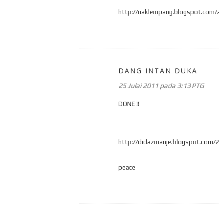
http://naklempang.blogspot.com/2
DANG INTAN DUKA
25 Julai 2011 pada 3:13 PTG
DONE !!
http://didazmanje.blogspot.com/2
peace