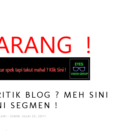
ITIK BLOG ? MEH SINI
NI SEGMEN !
AARI
- ISNIN, JULAI 25, 2011