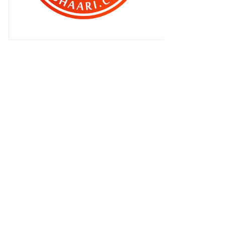
" Bro , saya undi anda !! "
" Psstt.. cik akak .. tolong saya
boleh ? Butakan ...
"Kau buat blog sebab nak cerita
kisah percintaan k...
"Patut la asyik tak cukup duit !! "
Jom blogwalking blog yang kreatif
..
Sengaja nak bagi korang menangis
..
" Woi.. lu tak cacat lagi laa... Orang
cacat pon t...
" Bila budak kecik tau malu !! "