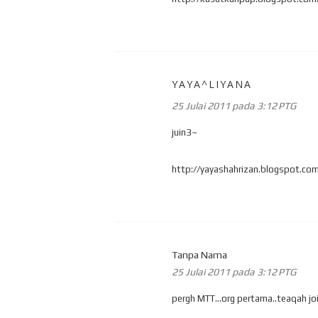
YAYA^LIYANA
25 Julai 2011 pada 3:12 PTG
juin3~
http://yayashahrizan.blogspot.co
Tanpa Nama
25 Julai 2011 pada 3:12 PTG
pergh MTT...org pertama..teaqah jo