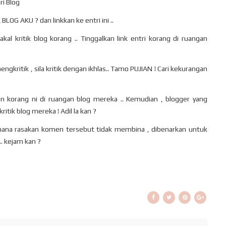
ri Blog
LOG AKU ? dan linkkan ke entri ini ..
l kritik blog korang .. Tinggalkan link entri korang di ruangan
gkritik , sila kritik dengan ikhlas.. Tamo PUJIAN ! Cari kekurangan
aan korang ni di ruangan blog mereka .. Kemudian , blogger yang
kritik blog mereka ! Adil la kan ?
ng mana rasakan komen tersebut tidak membina , dibenarkan untuk
. kejam kan ?