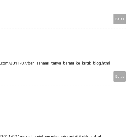
Balas
♥
ot.com/2011/07/ben-ashaari-tanya-berani-ke-kritik-blog.html
Balas
/2011/07/ben-ashaari-tanya-berani-ke-kritik-blog.html