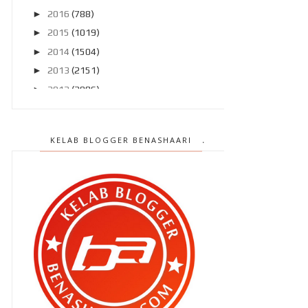
►
2016
(788)
►
2015
(1019)
►
2014
(1504)
►
2013
(2151)
►
2012
(2986)
▼
2011
(4966)
►
Disember 2011
(303)
KELAB BLOGGER BENASHAARI
►
November 2011
(299)
►
Oktober 2011
(418)
►
September 2011
(390)
►
Ogos 2011
(350)
▼
Julai 2011
(396)
" Mati ? Ala.. nanti nanti je la aku
mati.. boleh ...
" Yer , betul.. korang bebas
berkarya .. "