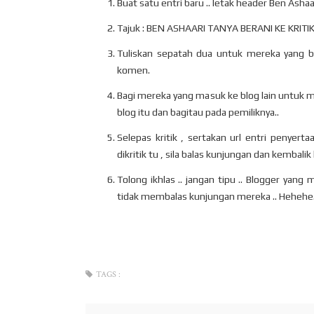
Buat satu entri baru .. letak header Ben Ashaa
Tajuk : BEN ASHAARI TANYA BERANI KE KRITIK B
Tuliskan sepatah dua untuk mereka yang baka
komen.
Bagi mereka yang masuk ke blog lain untuk men
blog itu dan bagitau pada pemiliknya..
Selepas kritik , sertakan url entri penyert
dikritik tu , sila balas kunjungan dan kembalik 
Tolong ikhlas .. jangan tipu .. Blogger ya
tidak membalas kunjungan mereka .. Hehehe.
TAGS :