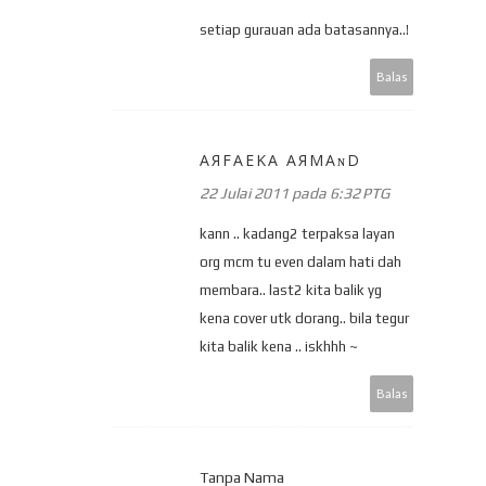
setiap gurauan ada batasannya..!
Balas
ΑЯFAEKΑ ΑЯМΑɴD
22 Julai 2011 pada 6:32 PTG
kann .. kadang2 terpaksa layan
org mcm tu even dalam hati dah
membara.. last2 kita balik yg
kena cover utk dorang.. bila tegur
kita balik kena .. iskhhh ~
Balas
Tanpa Nama