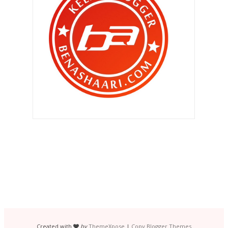
►
Ogos 2011
(350)
▼
Julai 2011
(396)
" Mati ? Ala.. nanti nanti je la aku
mati.. boleh ...
" Yer , betul.. korang bebas berkarya
.. "
" Bro , saya undi anda !! "
" Psstt.. cik akak .. tolong saya boleh
? Butakan ...
"Kau buat blog sebab nak cerita
kisah percintaan k...
"Patut la asyik tak cukup duit !! "
Jom blogwalking blog yang kreatif ..
Sengaja nak bagi korang menangis ..
Created with
by
ThemeXpose
|
Copy Blogger Themes