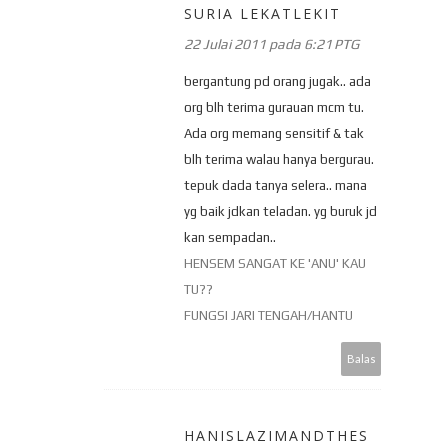
SURIA LEKATLEKIT
22 Julai 2011 pada 6:21 PTG
bergantung pd orang jugak.. ada
org blh terima gurauan mcm tu.
Ada org memang sensitif & tak
blh terima walau hanya bergurau.
tepuk dada tanya selera.. mana
yg baik jdkan teladan. yg buruk jd
kan sempadan..
HENSEM SANGAT KE 'ANU' KAU
TU??
FUNGSI JARI TENGAH/HANTU
Balas
HANISLAZIMANDTHES