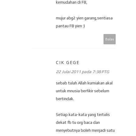
kemudahan di FB,
mujur abg2 yien garang,sentiasa
pantau FB yien :)
Balas
CIK GEGE
22 Julai 2011 pada 7:38 PTG
sebab tulah Allah kurniakan akal
untuk mnusia berfikir sebelum
bertindak.
Setiap kata-kata yang tertulis
dekat fb tu org baca dan
menyebutnya boleh menjadi satu