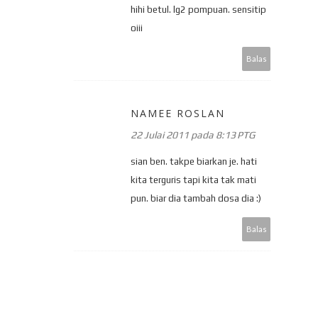
hihi betul. lg2 pompuan. sensitip
oiii
Balas
NAMEE ROSLAN
22 Julai 2011 pada 8:13 PTG
sian ben. takpe biarkan je. hati
kita terguris tapi kita tak mati
pun. biar dia tambah dosa dia :)
Balas