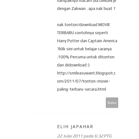
nampaknya macam dia DINGIN je
dengan Zakwan . apa nak buat ?
nak tonton/download MOVIE
TERBARU contohnya seperti
Harry Potter dan Captain America
?klik sini untuk belajar caranya
.100% Percuma untuk ditonton
dan didownload :)
http://smileasuwant.blogspot.c
om/2011/07/tonton-movie-
paling-terbaru-secara.html
Balas
ELIH JAPAHAR
22 Julai 2011 pada 6:32 PTG