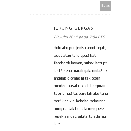
Balas
JERUNG GERGASI
22 Julai 2011 pada 7:04 PTG
dulu aku pun jenis camni jugak,
post atau tulis apa2 kat
facebook kawan, suka2 hati jer.
last2 kena marah gak. mula2 aku
anggap diorang ni tak open
minded pasal tak leh bergurau.
tapi lama2 tu, baru lah aku tahu
berfikir sikit. hehehe. sekarang
mmg da tak buat la merepek-
repek sangat. sikit2 tu ada lagi
la. =)