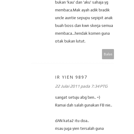
bukan 'kau' dan 'aku' sahaja yg
membaca.Mak ayah adik bradik
uncle auntie sepupu sepipit anak
buah boss dan kwn skerja semua
membaca...hendak komen guna
otak bukan lutut.
Balas
IR YIEN 9897
22 Julai 2011 pada 7:34 PTG
sangat setuju abg ben.. =)
Ramai dah salah gunakan FB nie..
dAN kata2 itu doa..
risau juga yien tersalah guna