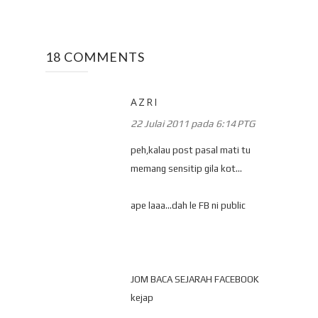
18 COMMENTS
AZRI
22 Julai 2011 pada 6:14 PTG
peh,kalau post pasal mati tu
memang sensitip gila kot...
ape laaa...dah le FB ni public
JOM BACA SEJARAH FACEBOOK
kejap