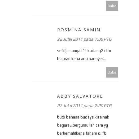
Balas
ROSMINA SAMIN
22 Julai 2011 pada 7:09 PTG
setuju sangat ^^, kadang2 dlm
b'gurau kena ada hadnyer...
Balas
ABBY SALVATORE
22 Julai 2011 pada 7:20 PTG
budi bahasa budaya kita!nak
begurau,bergurau lah cara yg
berhemah!kena faham di fb