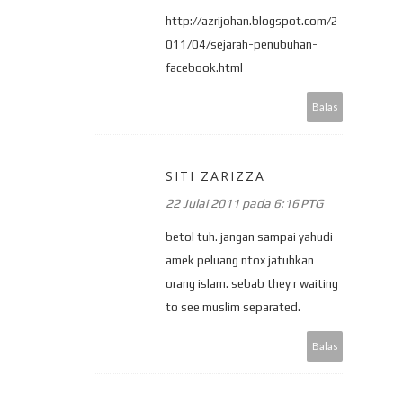
http://azrijohan.blogspot.com/2
011/04/sejarah-penubuhan-
facebook.html
Balas
SITI ZARIZZA
22 Julai 2011 pada 6:16 PTG
betol tuh. jangan sampai yahudi
amek peluang ntox jatuhkan
orang islam. sebab they r waiting
to see muslim separated.
Balas