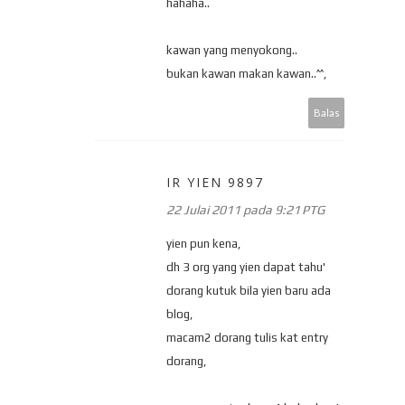
hahaha..
kawan yang menyokong..
bukan kawan makan kawan..^^,
Balas
IR YIEN 9897
22 Julai 2011 pada 9:21 PTG
yien pun kena,
dh 3 org yang yien dapat tahu'
dorang kutuk bila yien baru ada
blog,
macam2 dorang tulis kat entry
dorang,