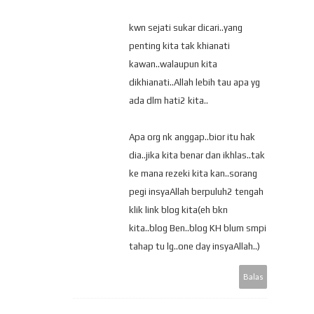
kwn sejati sukar dicari..yang
penting kita tak khianati
kawan..walaupun kita
dikhianati..Allah lebih tau apa yg
ada dlm hati2 kita..
Apa org nk anggap..bior itu hak
dia..jika kita benar dan ikhlas..tak
ke mana rezeki kita kan..sorang
pegi insyaAllah berpuluh2 tengah
klik link blog kita(eh bkn
kita..blog Ben..blog KH blum smpi
tahap tu lg..one day insyaAllah..)
Balas