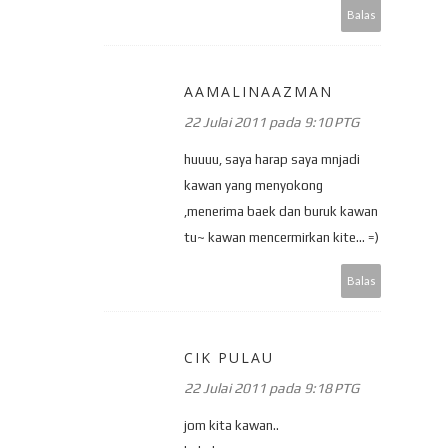
Balas
AAMALINAAZMAN
22 Julai 2011 pada 9:10 PTG
huuuu, saya harap saya mnjadi
kawan yang menyokong
,menerima baek dan buruk kawan
tu~ kawan mencermirkan kite... =)
Balas
CIK PULAU
22 Julai 2011 pada 9:18 PTG
jom kita kawan..