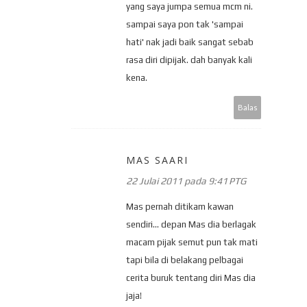
yang saya jumpa semua mcm ni.
sampai saya pon tak 'sampai
hati' nak jadi baik sangat sebab
rasa diri dipijak. dah banyak kali
kena.
Balas
MAS SAARI
22 Julai 2011 pada 9:41 PTG
Mas pernah ditikam kawan
sendiri... depan Mas dia berlagak
macam pijak semut pun tak mati
tapi bila di belakang pelbagai
cerita buruk tentang diri Mas dia
jaja!