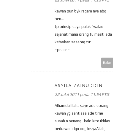
kawan pun byk ragam nye abg
ben...
tp prinsip saya pulak "walau
sejahat mana orang tu,mesti ada
kebaikan seseorg tu"
~peace~
Balas
ASYILA ZAINUDDIN
22 Julai 2011 pada 11:54 PTG
Alhamdulillah.. saye ade sorang
kawan yg sentiase ade time
susah n senang.. kalo kite ikhlas
berkawan dgn org, InsyaAllah,