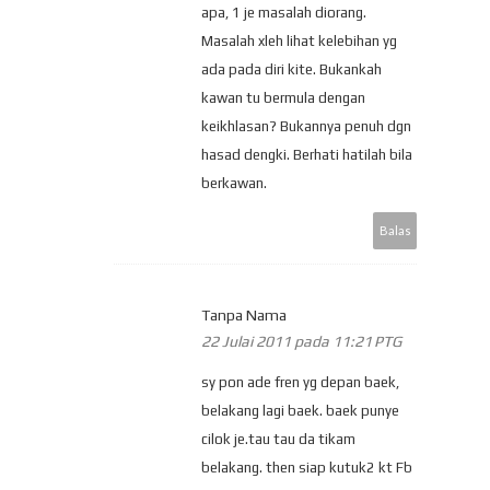
apa, 1 je masalah diorang.
Masalah xleh lihat kelebihan yg
ada pada diri kite. Bukankah
kawan tu bermula dengan
keikhlasan? Bukannya penuh dgn
hasad dengki. Berhati hatilah bila
berkawan.
Balas
Tanpa Nama
22 Julai 2011 pada 11:21 PTG
sy pon ade fren yg depan baek,
belakang lagi baek. baek punye
cilok je.tau tau da tikam
belakang. then siap kutuk2 kt Fb