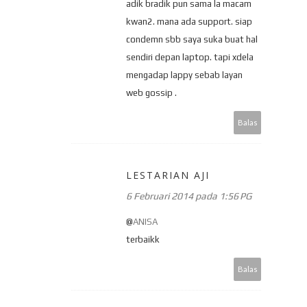
adik bradik pun sama la macam
kwan2. mana ada support. siap
condemn sbb saya suka buat hal
sendiri depan laptop. tapi xdela
mengadap lappy sebab layan
web gossip .
Balas
LESTARIAN AJI
6 Februari 2014 pada 1:56 PG
@
ANISA
terbaikk
Balas