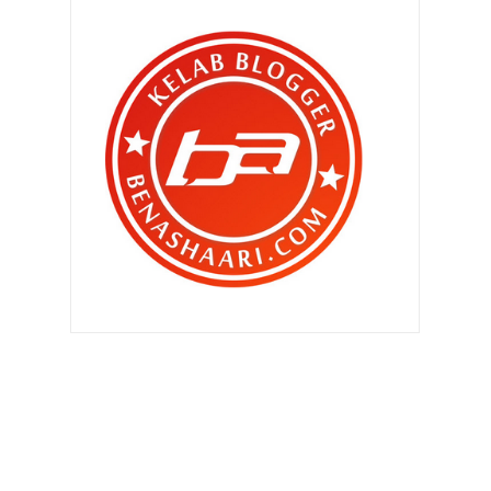
►
November 2011
(299)
►
Oktober 2011
(418)
►
September 2011
(390)
►
Ogos 2011
(350)
▼
Julai 2011
(396)
" Mati ? Ala.. nanti nanti je la aku
mati.. boleh ...
" Yer , betul.. korang bebas berkarya
.. "
" Bro , saya undi anda !! "
" Psstt.. cik akak .. tolong saya boleh
? Butakan ...
"Kau buat blog sebab nak cerita
kisah percintaan k...
"Patut la asyik tak cukup duit !! "