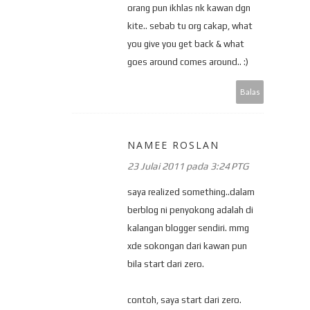
orang pun ikhlas nk kawan dgn
kite.. sebab tu org cakap, what
you give you get back & what
goes around comes around.. :)
Balas
NAMEE ROSLAN
23 Julai 2011 pada 3:24 PTG
saya realized something..dalam
berblog ni penyokong adalah di
kalangan blogger sendiri. mmg
xde sokongan dari kawan pun
bila start dari zero.
contoh, saya start dari zero.