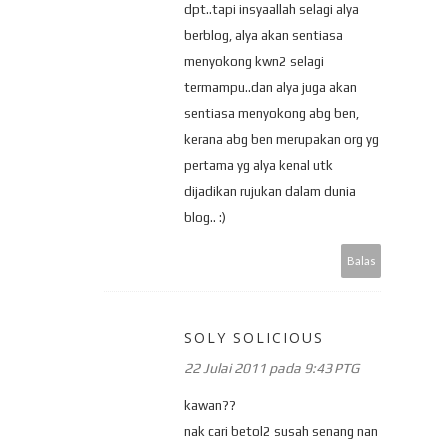
dpt..tapi insyaallah selagi alya
berblog, alya akan sentiasa
menyokong kwn2 selagi
termampu..dan alya juga akan
sentiasa menyokong abg ben,
kerana abg ben merupakan org yg
pertama yg alya kenal utk
dijadikan rujukan dalam dunia
blog.. :)
Balas
SOLY SOLICIOUS
22 Julai 2011 pada 9:43 PTG
kawan??
nak cari betol2 susah senang nan