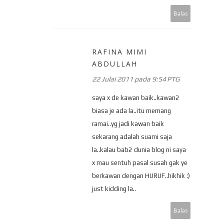
Balas
RAFINA MIMI
ABDULLAH
22 Julai 2011 pada 9:54 PTG
saya x de kawan baik..kawan2
biasa je ada la..itu memang
ramai..yg jadi kawan baik
sekarang adalah suami saja
la..kalau bab2 dunia blog ni saya
x mau sentuh pasal susah gak ye
berkawan dengan HURUF..hikhik :)
just kidding la..
Balas