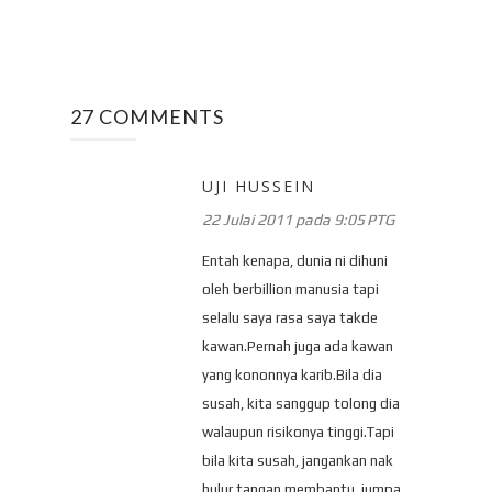
27 COMMENTS
UJI HUSSEIN
22 Julai 2011 pada 9:05 PTG
Entah kenapa, dunia ni dihuni
oleh berbillion manusia tapi
selalu saya rasa saya takde
kawan.Pernah juga ada kawan
yang kononnya karib.Bila dia
susah, kita sanggup tolong dia
walaupun risikonya tinggi.Tapi
bila kita susah, jangankan nak
hulur tangan membantu, jumpa