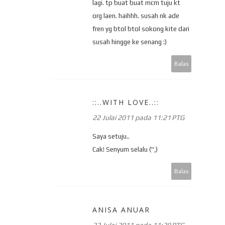
lagi. tp buat buat mcm tuju kt
org laen. haihhh. susah nk ade
fren yg btol btol sokong kite dari
susah hingge ke senang :)
Balas
::..WITH LOVE..::
22 Julai 2011 pada 11:21 PTG
Saya setuju..
Cak! Senyum selalu ('',)
Balas
ANISA ANUAR
22 Julai 2011 pada 11:29 PTG