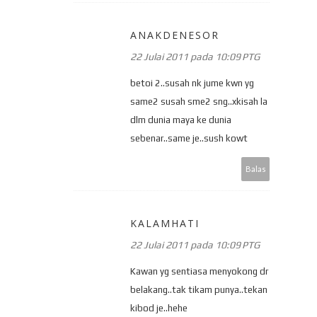
ANAKDENESOR
22 Julai 2011 pada 10:09 PTG
betoi 2..susah nk jume kwn yg
same2 susah sme2 sng..xkisah la
dlm dunia maya ke dunia
sebenar..same je..sush kowt
Balas
KALAMHATI
22 Julai 2011 pada 10:09 PTG
Kawan yg sentiasa menyokong dr
belakang..tak tikam punya..tekan
kibod je..hehe