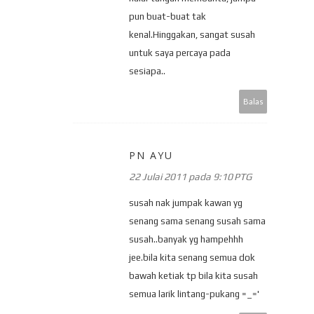
pun buat-buat tak
kenal.Hinggakan, sangat susah
untuk saya percaya pada
sesiapa..
Balas
PN AYU
22 Julai 2011 pada 9:10 PTG
susah nak jumpak kawan yg
senang sama senang susah sama
susah..banyak yg hampehhh
jee.bila kita senang semua dok
bawah ketiak tp bila kita susah
semua larik lintang-pukang =_='