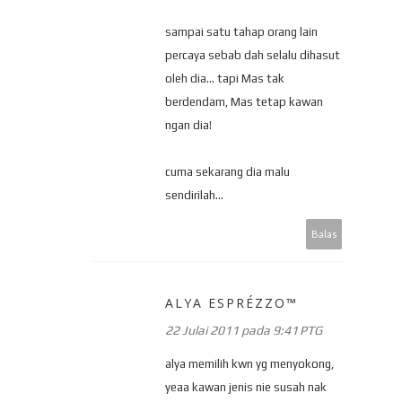
sampai satu tahap orang lain
percaya sebab dah selalu dihasut
oleh dia... tapi Mas tak
berdendam, Mas tetap kawan
ngan dia!
cuma sekarang dia malu
sendirilah...
Balas
ALYA ESPRÉZZO™
22 Julai 2011 pada 9:41 PTG
alya memilih kwn yg menyokong,
yeaa kawan jenis nie susah nak