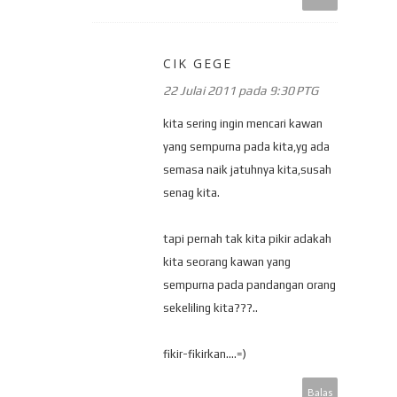
CIK GEGE
22 Julai 2011 pada 9:30 PTG
kita sering ingin mencari kawan
yang sempurna pada kita,yg ada
semasa naik jatuhnya kita,susah
senag kita.
tapi pernah tak kita pikir adakah
kita seorang kawan yang
sempurna pada pandangan orang
sekeliling kita???..
fikir-fikirkan....=)
Balas