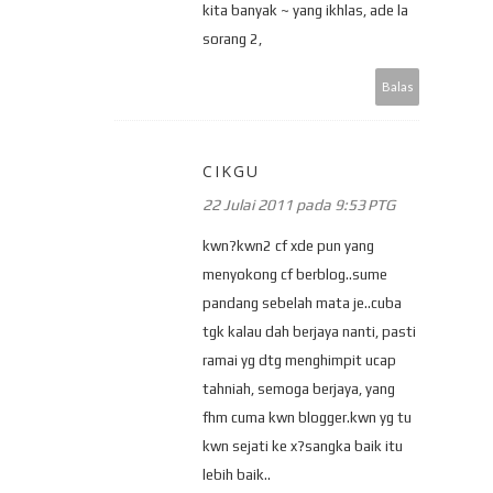
kita banyak ~ yang ikhlas, ade la
sorang 2,
Balas
CIKGU
22 Julai 2011 pada 9:53 PTG
kwn?kwn2 cf xde pun yang
menyokong cf berblog..sume
pandang sebelah mata je..cuba
tgk kalau dah berjaya nanti, pasti
ramai yg dtg menghimpit ucap
tahniah, semoga berjaya, yang
fhm cuma kwn blogger.kwn yg tu
kwn sejati ke x?sangka baik itu
lebih baik..