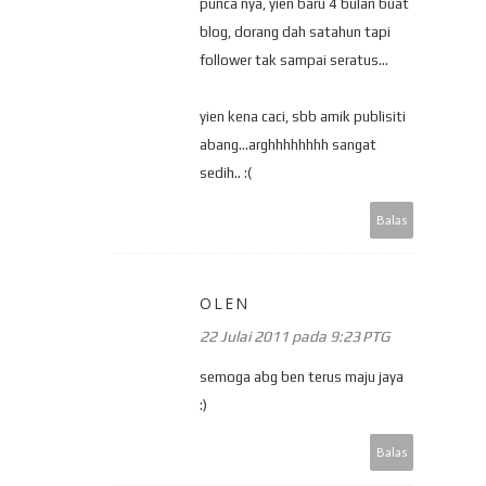
punca nya, yien baru 4 bulan buat
blog, dorang dah satahun tapi
follower tak sampai seratus...
yien kena caci, sbb amik publisiti
abang...arghhhhhhhh sangat
sedih.. :(
Balas
OLEN
22 Julai 2011 pada 9:23 PTG
semoga abg ben terus maju jaya
:)
Balas