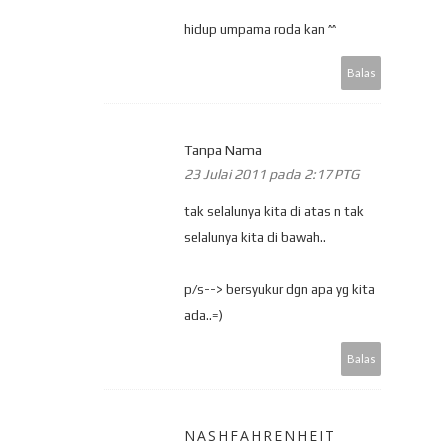
hidup umpama roda kan ^^
Balas
Tanpa Nama
23 Julai 2011 pada 2:17 PTG
tak selalunya kita di atas n tak
selalunya kita di bawah..
p/s--> bersyukur dgn apa yg kita
ada..=)
Balas
NASHFAHRENHEIT