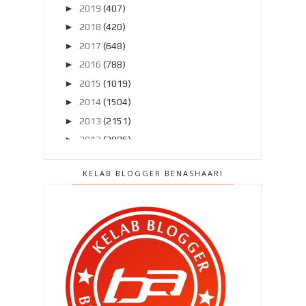
►
2019
(407)
►
2018
(420)
►
2017
(648)
►
2016
(788)
►
2015
(1019)
►
2014
(1504)
►
2013
(2151)
►
2012
(2986)
▼
2011
(4966)
KELAB BLOGGER BENASHAARI
►
Disember 2011
(303)
►
November 2011
(299)
►
Oktober 2011
(418)
►
September 2011
(390)
►
Ogos 2011
(350)
▼
Julai 2011
(396)
" Mati ? Ala.. nanti nanti je la aku