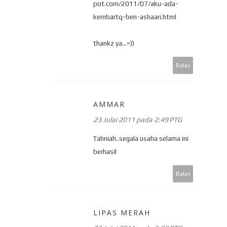
pot.com/2011/07/aku-ada-
kembartq-ben-ashaari.html
thankz ya...=))
Balas
AMMAR
23 Julai 2011 pada 2:49 PTG
Tahniah..segala usaha selama ini
berhasil
Balas
LIPAS MERAH