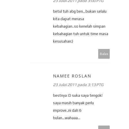
23 Julai 2011 pada 3:00 PTG
betul tuh abg ben...bukan selalu
kita dapat merasa
kebahagian..so kenelah simpan
kebahagian tuh untuk time masa
kesusahan:)
Balas
NAMEE ROSLAN
23 Julai 2011 pada 3:13 PTG
bestnya :D suka saya tengok!
saya masih banyak perlu
improve..ni dah 6
bulan...wahaaa...