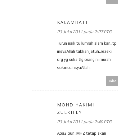
KALAMHATI
23 Julai 2011 pada 2:27 PTG
Turun naik tu lumrah alam kan..tp
insyaAllah takkan jatuh..rezeki
org yg suka tlg orang ni murah
sokmo..insyaAllah!
Balas
MOHD HAKIMI
ZULKIFLY
23 Julai 2011 pada 2:40 PTG
Apa2 pun, MHZ tetap akan