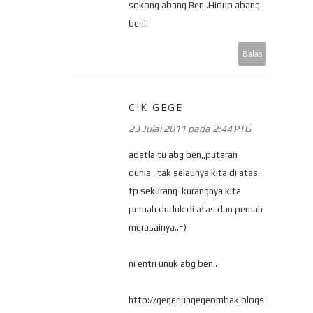
sokong abang Ben..Hidup abang
ben!!
Balas
CIK GEGE
23 Julai 2011 pada 2:44 PTG
adatla tu abg ben,,putaran
dunia.. tak selaunya kita di atas.
tp sekurang-kurangnya kita
pernah duduk di atas dan pernah
merasainya..=)
ni entri unuk abg ben..
http://gegeriuhgegeombak.blogs