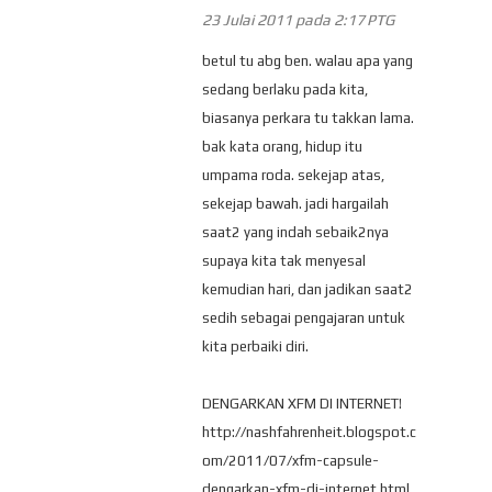
23 Julai 2011 pada 2:17 PTG
betul tu abg ben. walau apa yang
sedang berlaku pada kita,
biasanya perkara tu takkan lama.
bak kata orang, hidup itu
umpama roda. sekejap atas,
sekejap bawah. jadi hargailah
saat2 yang indah sebaik2nya
supaya kita tak menyesal
kemudian hari, dan jadikan saat2
sedih sebagai pengajaran untuk
kita perbaiki diri.
DENGARKAN XFM DI INTERNET!
http://nashfahrenheit.blogspot.c
om/2011/07/xfm-capsule-
dengarkan-xfm-di-internet.html