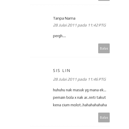
Tanpa Nama
28 Julai 2011 pada 11:42 PTG
pergh....
Balas
SIS LIN
28 Julai 2011 pada 11:46 PTG
huhuhu nak masuk yg mana ek...
pemain bola x nak ar..nnti takut
kena cium molot..hahahahahaha
Balas