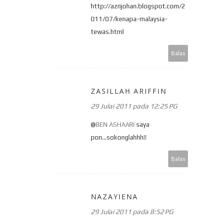
http://azrijohan.blogspot.com/2
011/07/kenapa-malaysia-
tewas.html
Balas
ZASILLAH ARIFFIN
29 Julai 2011 pada 12:25 PG
@
BEN ASHAARI
saya
pon...sokonglahhh!!
Balas
NAZAYIENA
29 Julai 2011 pada 8:52 PG