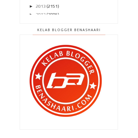
►
2013
(2151)
►
2012
(2986)
▼
2011
(4966)
KELAB BLOGGER BENASHAARI
►
Disember 2011
(303)
►
November 2011
(299)
►
Oktober 2011
(418)
►
September 2011
(390)
►
Ogos 2011
(350)
▼
Julai 2011
(396)
" Mati ? Ala.. nanti nanti je la aku
mati.. boleh ...
" Yer , betul.. korang bebas berkarya
.. "
" Bro , saya undi anda !! "
" Psstt.. cik akak .. tolong saya boleh