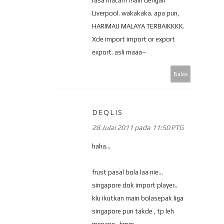
rasa macam main dengan
Liverpool. wakakaka. apa pun,
HARIMAU MALAYA TERBAIKKKK.
Xde import import or export
export. asli maaa~
Balas
DEQLIS
28 Julai 2011 pada 11:50 PTG
haha...
frust pasal bola laa nie...
singapore dok import player..
klu ikutkan main bolasepak liga
singapore pun takde , tp leh