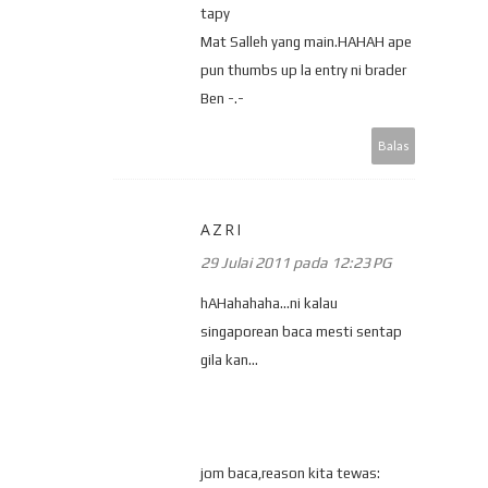
tapy
Mat Salleh yang main.HAHAH ape
pun thumbs up la entry ni brader
Ben -.-
Balas
AZRI
29 Julai 2011 pada 12:23 PG
hAHahahaha...ni kalau
singaporean baca mesti sentap
gila kan...
jom baca,reason kita tewas: