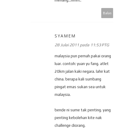
menang...hmm..
Balas
SYAMEM
28 Julai 2011 pada 11:53 PTG
malaysia pun pernah pakai orang
luar. contoh: yuan yu fang. atlet
20km jalan kaki negara. lahir kat
china. berapa kali sumbang
pingat emas sukan sea untuk
malaysia.
bende ni sume tak penting. yang
penting kebolehan kite nak
challenge diorang.