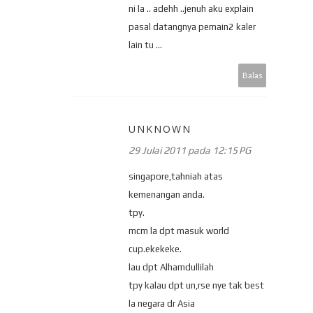
ni la .. adehh ..jenuh aku explain
pasal datangnya pemain2 kaler
lain tu ...
Balas
UNKNOWN
29 Julai 2011 pada 12:15 PG
singapore,tahniah atas
kemenangan anda.
tpy.
mcm la dpt masuk world
cup.ekekeke.
lau dpt Alhamdullilah
tpy kalau dpt un,rse nye tak best
la negara dr Asia