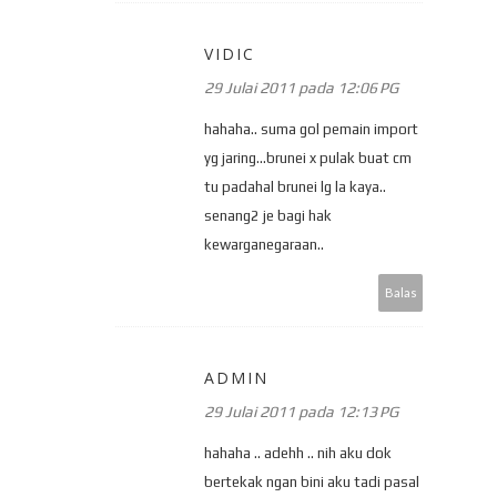
VIDIC
29 Julai 2011 pada 12:06 PG
hahaha.. suma gol pemain import
yg jaring...brunei x pulak buat cm
tu padahal brunei lg la kaya..
senang2 je bagi hak
kewarganegaraan..
Balas
ADMIN
29 Julai 2011 pada 12:13 PG
hahaha .. adehh .. nih aku dok
bertekak ngan bini aku tadi pasal