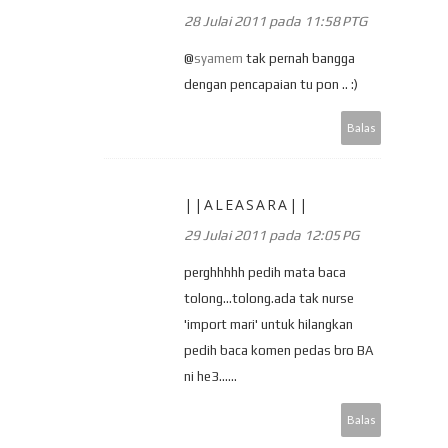
28 Julai 2011 pada 11:58 PTG
@
syamem
tak pernah bangga
dengan pencapaian tu pon .. :)
Balas
||ALEASARA||
29 Julai 2011 pada 12:05 PG
perghhhhh pedih mata baca
tolong...tolong.ada tak nurse
'import mari' untuk hilangkan
pedih baca komen pedas bro BA
ni he3......
Balas