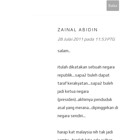
Balas
ZAINAL ABIDIN
28 Julai 2011 pada 11:53 PTG
salam..
itulah dikatakan sebuah negara
republik...sapa2 buleh dapat
taraf kerakyatan...sapa2 buleh
jadi ketua negara
(presiden)..akhirnya penduduk
asal yang merana...dipinggirkan di
negara sendiri...
harap kat malaysia nih tak jadi