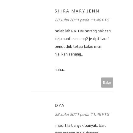
SHIRA MARY JENN
28 Julai 2011 pada 11:46 PTG
boleh lah PATI isi borang nak cari
keja nanti..senang2 je dpt taraf
penduduk tetap kalau mcm
nie..kan senang..
haha...
Balas
DYA
28 Julai 2011 pada 11:49 PTG
import la banyak banyak, baru