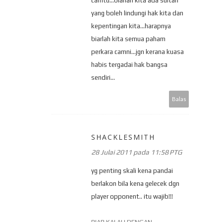
camtu...biarlah kita ada sultan
yang boleh lindungi hak kita dan
kepentingan kita...harapnya
biarlah kita semua paham
perkara camni...jgn kerana kuasa
habis tergadai hak bangsa
sendiri...
Balas
SHACKLESMITH
28 Julai 2011 pada 11:58 PTG
yg penting skali kena pandai
berlakon bila kena gelecek dgn
player opponent.. itu wajib!!!