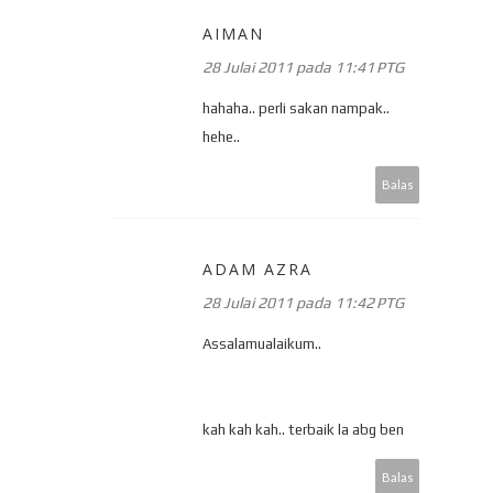
AIMAN
28 Julai 2011 pada 11:41 PTG
hahaha.. perli sakan nampak..
hehe..
Balas
ADAM AZRA
28 Julai 2011 pada 11:42 PTG
Assalamualaikum..
kah kah kah.. terbaik la abg ben
Balas