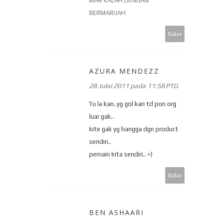
BIAR KALAH DENGAN
BERMARUAH
Balas
AZURA MENDEZZ
28 Julai 2011 pada 11:58 PTG
Tu la kan..yg gol kan td pon org
luar gak..
kite gak yg bangga dgn product
sendiri..
pemain kita sendiri.. =)
Balas
BEN ASHAARI