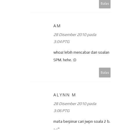
Balas
AM
28 Disember 2010 pada
3:04 PTG
whoa! lebih mencabar dari soalan
SPM. hehe. :D
Balas
ALYNN M
28 Disember 2010 pada
3:06 PTG
mata berpinar cari jwpn soala 2 b.
-.-''