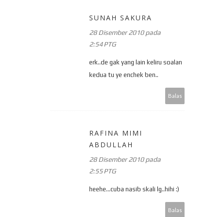
SUNAH SAKURA
28 Disember 2010 pada
2:54 PTG
erk..de gak yang lain keliru soalan
kedua tu ye enchek ben..
Balas
RAFINA MIMI
ABDULLAH
28 Disember 2010 pada
2:55 PTG
heehe...cuba nasib skali lg..hihi :)
Balas