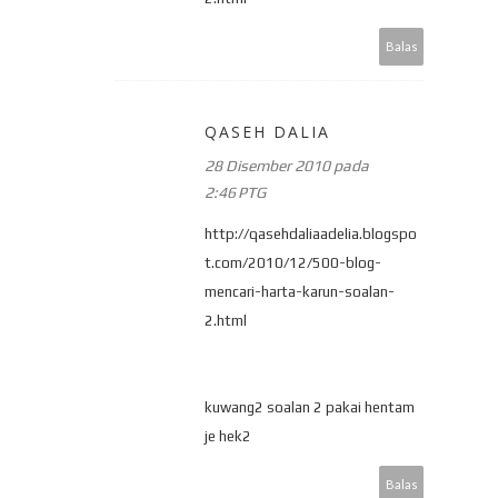
Balas
QASEH DALIA
28 Disember 2010 pada
2:46 PTG
http://qasehdaliaadelia.blogspo
t.com/2010/12/500-blog-
mencari-harta-karun-soalan-
2.html
kuwang2 soalan 2 pakai hentam
je hek2
Balas