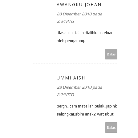
AWANGKU JOHAN
28 Disember 2010 pada
2:24 PTG
Ulasan ini telah dialihkan keluar
oleh pengarang.
Balas
UMMI AISH
28 Disember 2010 pada
2:29 PTG
pergh...cam mate lah pulak..jap nk
selongkar,sblm anak2 wat ribut.
Balas