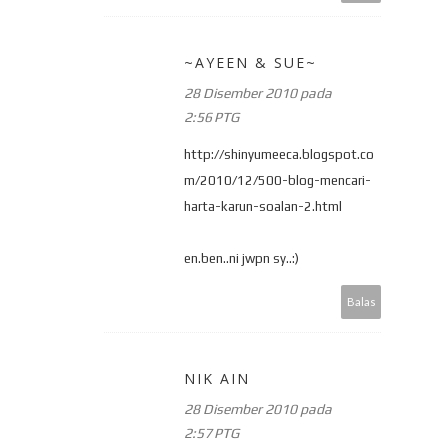
~AYEEN & SUE~
28 Disember 2010 pada
2:56 PTG
http://shinyumeeca.blogspot.co
m/2010/12/500-blog-mencari-
harta-karun-soalan-2.html
en.ben..ni jwpn sy..:)
Balas
NIK AIN
28 Disember 2010 pada
2:57 PTG