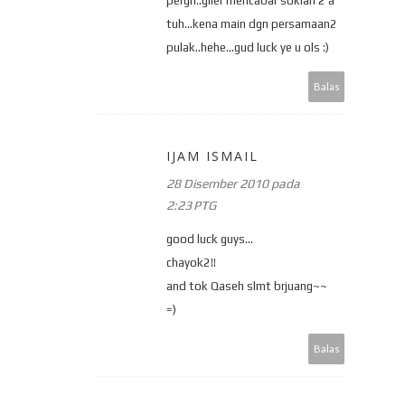
pergh..giler mencabar soklan 2 a
tuh...kena main dgn persamaan2
pulak..hehe...gud luck ye u ols :)
Balas
IJAM ISMAIL
28 Disember 2010 pada
2:23 PTG
good luck guys...
chayok2!!
and tok Qaseh slmt brjuang~~
=)
Balas