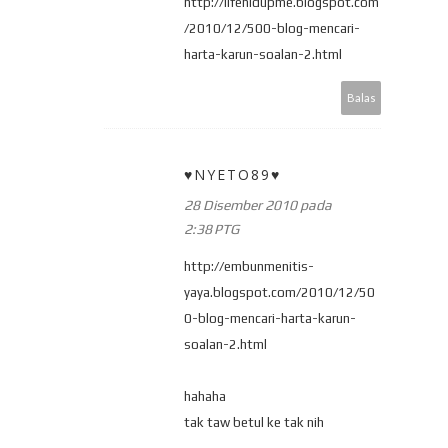
http://lifehidupme.blogspot.com
/2010/12/500-blog-mencari-
harta-karun-soalan-2.html
Balas
♥NYETO89♥
28 Disember 2010 pada
2:38 PTG
http://embunmenitis-
yaya.blogspot.com/2010/12/50
0-blog-mencari-harta-karun-
soalan-2.html
hahaha
tak taw betul ke tak nih