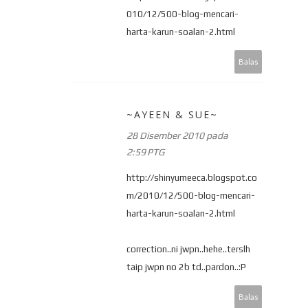
010/12/500-blog-mencari-
harta-karun-soalan-2.html
Balas
~AYEEN & SUE~
28 Disember 2010 pada
2:59 PTG
http://shinyumeeca.blogspot.co
m/2010/12/500-blog-mencari-
harta-karun-soalan-2.html
correction..ni jwpn..hehe..terslh
taip jwpn no 2b td..pardon..:P
Balas