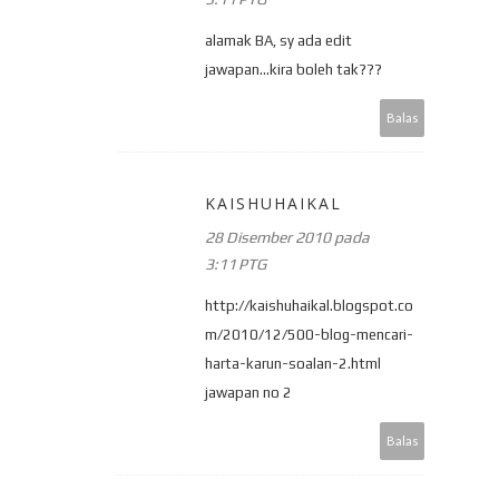
alamak BA, sy ada edit
jawapan...kira boleh tak???
Balas
KAISHUHAIKAL
28 Disember 2010 pada
3:11 PTG
http://kaishuhaikal.blogspot.co
m/2010/12/500-blog-mencari-
harta-karun-soalan-2.html
jawapan no 2
Balas