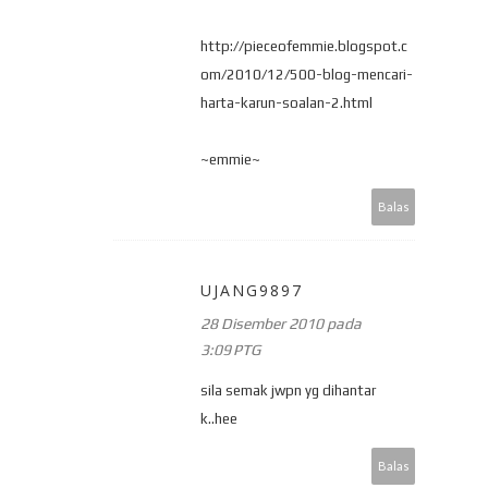
http://pieceofemmie.blogspot.c
om/2010/12/500-blog-mencari-
harta-karun-soalan-2.html
~emmie~
Balas
UJANG9897
28 Disember 2010 pada
3:09 PTG
sila semak jwpn yg dihantar
k..hee
Balas