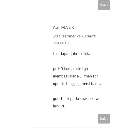
Balas
AZIMASK
28 Disember 2010 pada
2:41 PTG
tak dapat join kali ini....
pc HD korup.. nie tgh
membetulkan PC.. then tgh
update blog juga versi baru...
good luck pada kawan kawan
lain... :D
Balas