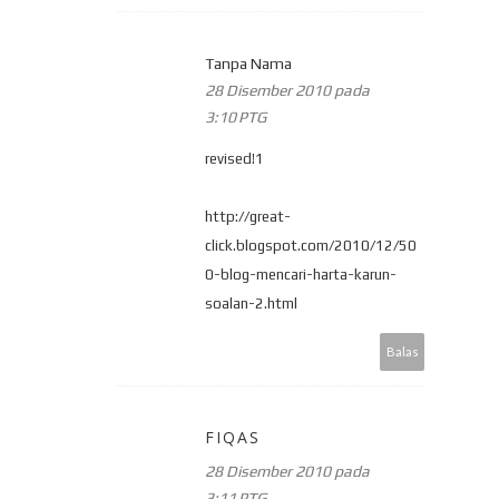
Tanpa Nama
28 Disember 2010 pada
3:10 PTG
revised!1
http://great-
click.blogspot.com/2010/12/50
0-blog-mencari-harta-karun-
soalan-2.html
Balas
FIQAS
28 Disember 2010 pada
3:11 PTG