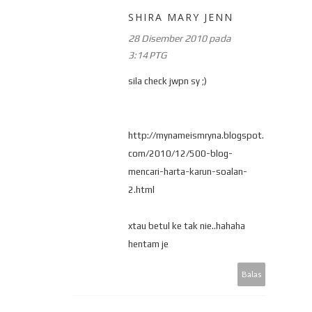
SHIRA MARY JENN
28 Disember 2010 pada
3:14 PTG
sila check jwpn sy ;)
http://mynameismryna.blogspot.
com/2010/12/500-blog-
mencari-harta-karun-soalan-
2.html
xtau betul ke tak nie..hahaha
hentam je
Balas