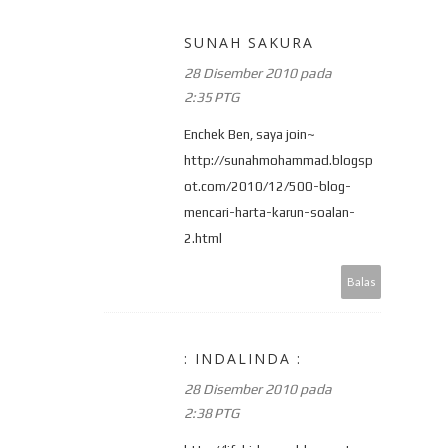
SUNAH SAKURA
28 Disember 2010 pada
2:35 PTG
Enchek Ben, saya join~
http://sunahmohammad.blogsp
ot.com/2010/12/500-blog-
mencari-harta-karun-soalan-
2.html
Balas
: INDALINDA :
28 Disember 2010 pada
2:38 PTG