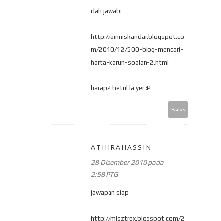
dah jawab:
http://ainniskandar.blogspot.co
m/2010/12/500-blog-mencari-
harta-karun-soalan-2.html
harap2 betul la yer :P
Balas
ATHIRAHASSIN
28 Disember 2010 pada
2:58 PTG
jawapan siap
http://misztrex.blogspot.com/2