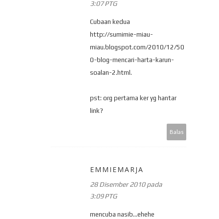
3:07 PTG
Cubaan kedua
http://sumimie-miau-
miau.blogspot.com/2010/12/50
0-blog-mencari-harta-karun-
soalan-2.html.
pst: org pertama ker yg hantar
link?
Balas
EMMIEMARJA
28 Disember 2010 pada
3:09 PTG
mencuba nasib...ehehe