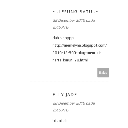
~..LESUNG BATU..~
28 Disember 2010 pada
2:45 PTG
dah siapppp
http://aremelyna.blogspot.com/
2010/12/500-blog-mencari-
harta-karun_28.html
Balas
ELLY JADE
28 Disember 2010 pada
2:45 PTG
bismillah