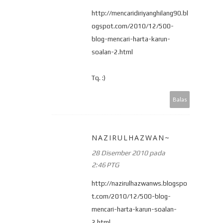
http://mencaridiriyanghilang90.bl
ogspot.com/2010/12/500-
blog-mencari-harta-karun-
soalan-2.html
Tq. :)
Balas
NAZIRULHAZWAN~
28 Disember 2010 pada
2:46 PTG
http://nazirulhazwanws.blogspo
t.com/2010/12/500-blog-
mencari-harta-karun-soalan-
2.html