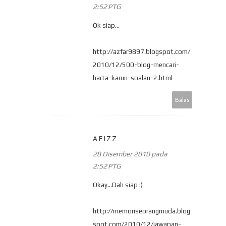
2:52 PTG
Ok siap...
http://azfar9897.blogspot.com/
2010/12/500-blog-mencari-
harta-karun-soalan-2.html
Balas
AFIZZ
28 Disember 2010 pada
2:52 PTG
Okay...Dah siap :)
http://memoriseorangmuda.blog
spot.com/2010/12/jawapan-