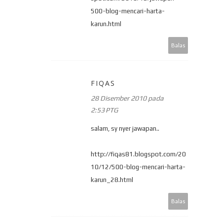
500-blog-mencari-harta-
karun.html
Balas
FIQAS
28 Disember 2010 pada
2:53 PTG
salam, sy nyer jawapan..
http://fiqas81.blogspot.com/20
10/12/500-blog-mencari-harta-
karun_28.html
Balas