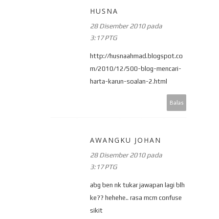
HUSNA
28 Disember 2010 pada
3:17 PTG
http://husnaahmad.blogspot.co
m/2010/12/500-blog-mencari-
harta-karun-soalan-2.html
Balas
AWANGKU JOHAN
28 Disember 2010 pada
3:17 PTG
abg ben nk tukar jawapan lagi blh
ke?? hehehe.. rasa mcm confuse
sikit