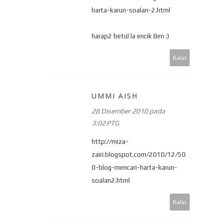
harta-karun-soalan-2.html
harap2 betul la encik Ben :)
Balas
UMMI AISH
28 Disember 2010 pada
3:02 PTG
http://miza-
zairi.blogspot.com/2010/12/50
0-blog-mencari-harta-karun-
soalan2.html
Balas