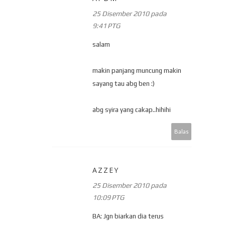
25 Disember 2010 pada
9:41 PTG
salam
makin panjang muncung makin
sayang tau abg ben :)
abg syira yang cakap..hihihi
Balas
AZZEY
25 Disember 2010 pada
10:09 PTG
BA: Jgn biarkan dia terus