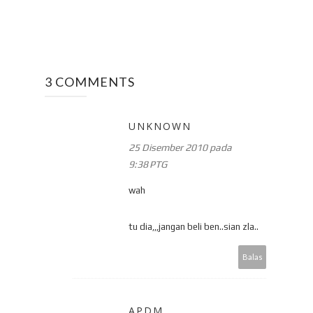
3 COMMENTS
UNKNOWN
25 Disember 2010 pada
9:38 PTG
wah
tu dia,,,jangan beli ben..sian zla..
Balas
APDM