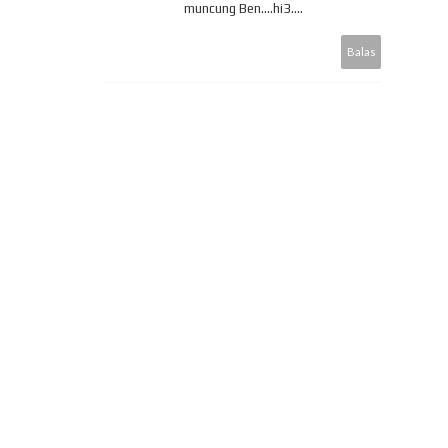
muncung Ben....hi3....
Balas