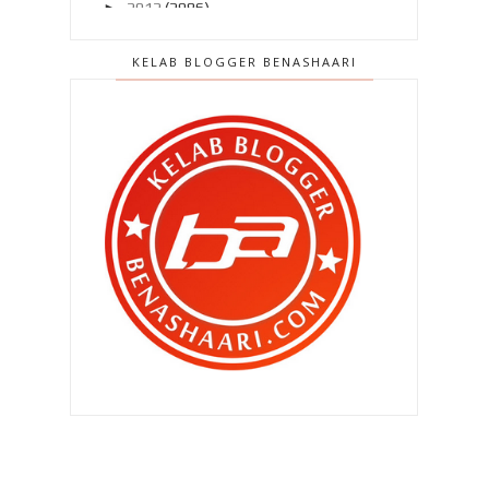
►
2012
(2986)
►
2011
(4966)
KELAB BLOGGER BENASHAARI
▼
2010
(4406)
▼
Disember 2010
(559)
Terima kasih atas semangat ini ..
Laporan Trafik blog penutup 2010 (
Disember )
Blogger penutup 2010 (1) Detik kira
...
Anak Ulu Cheka ! Aku tak pernah ...
Saya meluat dengan aimie harmelia
(gf khairul fahm...
Twitter BEN ASHAARI
Tiru gaya awek blogger - Penutup
2010