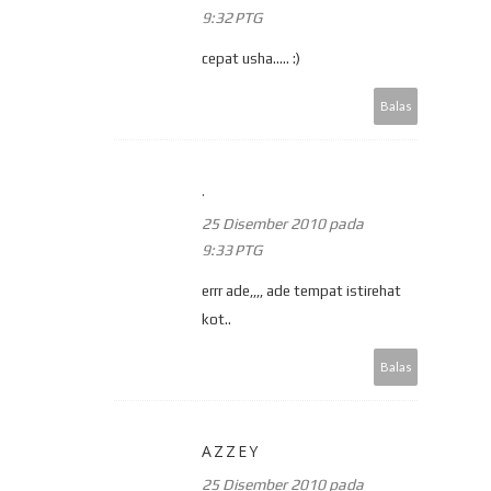
9:32 PTG
cepat usha..... :)
Balas
.
25 Disember 2010 pada
9:33 PTG
errr ade,,,, ade tempat istirehat
kot..
Balas
AZZEY
25 Disember 2010 pada