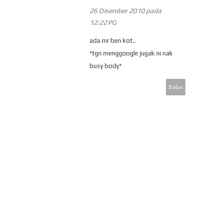
26 Disember 2010 pada
12:22 PG
ada mr ben kot..
*tgn menggoogle jugak ni nak
busy body*
Balas