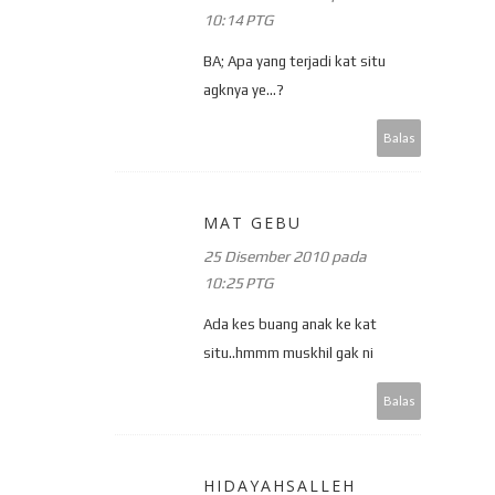
10:14 PTG
BA; Apa yang terjadi kat situ
agknya ye...?
Balas
MAT GEBU
25 Disember 2010 pada
10:25 PTG
Ada kes buang anak ke kat
situ..hmmm muskhil gak ni
Balas
HIDAYAHSALLEH