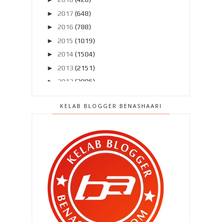
►
2017
(648)
►
2016
(788)
►
2015
(1019)
►
2014
(1504)
►
2013
(2151)
►
2012
(2986)
►
2011
(4966)
KELAB BLOGGER BENASHAARI
▼
2010
(4406)
▼
Disember 2010
(559)
Terima kasih atas semangat ini ..
Laporan Trafik blog penutup 2010 (
Disember )
Blogger penutup 2010 (1) Detik kira
...
Anak Ulu Cheka ! Aku tak pernah ...