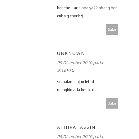
hehehe... ada apa ya?? abang ben
cuba g check :)
Balas
UNKNOWN
25 Disember 2010 pada
9:12 PTG
semalam hujan lebat..
mungkin ada kes kot..
Balas
ATHIRAHASSIN
25 Disember 2010 pada