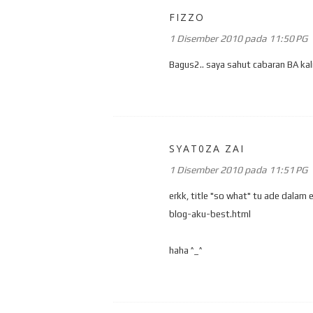
FIZZO
1 Disember 2010 pada 11:50 PG
Bagus2.. saya sahut cabaran BA kali n
SYAT0ZA ZAI
1 Disember 2010 pada 11:51 PG
erkk, title "so what" tu ade dala
blog-aku-best.html
haha ^_^