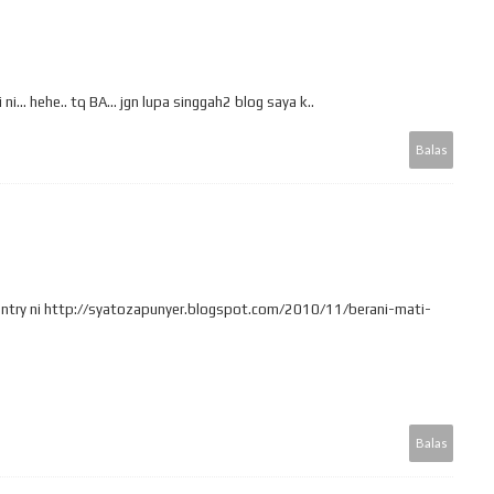
i... hehe.. tq BA... jgn lupa singgah2 blog saya k..
Balas
m entry ni http://syatozapunyer.blogspot.com/2010/11/berani-mati-
Balas