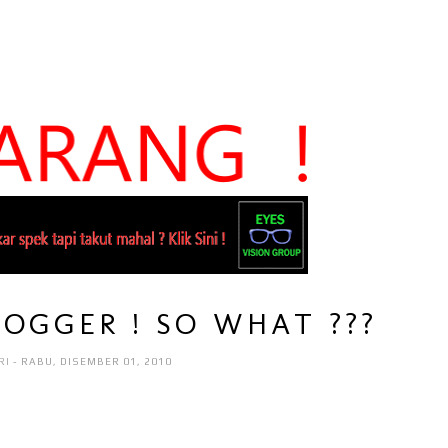
LOGGER ! SO WHAT ???
RI
- RABU, DISEMBER 01, 2010