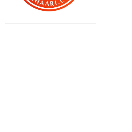
harmelia (gf khairul fahm...
Twitter BEN ASHAARI
Tiru gaya awek blogger - Penutup
2010
Saja nak follow blog ni .. boleh ?
Baiklah .. saya follow awak , okeh ?
Kat Kg Genting , Pondok Upeh ..
Kalut ..
Ke Pulau Pinang ..
Blog pilihan BEN ASHARI ...
Berita dari kampung ...
kepulanganku ditagih..
Ada blogger tanya ...