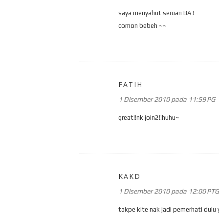
saya menyahut seruan BA !
comon bebeh ~~
FATIH
1 Disember 2010 pada 11:59 PG
great!!nk join2!!huhu~
KAKD
1 Disember 2010 pada 12:00 PTG
takpe kite nak jadi pemerhati dulu y