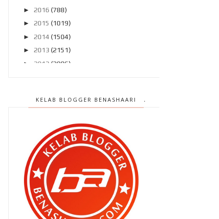
►
2016
(788)
►
2015
(1019)
►
2014
(1504)
►
2013
(2151)
►
2012
(2986)
►
2011
(4966)
▼
2010
(4406)
KELAB BLOGGER BENASHAARI
▼
Disember 2010
(559)
Terima kasih atas semangat ini ..
Laporan Trafik blog penutup 2010
( Disember )
Blogger penutup 2010 (1) Detik
kira ...
Anak Ulu Cheka ! Aku tak pernah ...
Saya meluat dengan aimie