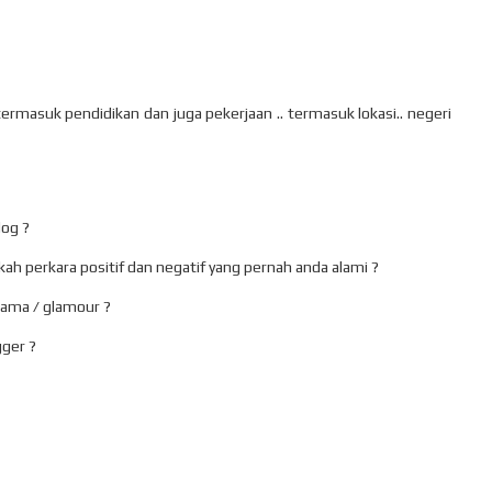
 termasuk pendidikan dan juga pekerjaan .. termasuk lokasi.. negeri
log ?
ah perkara positif dan negatif yang pernah anda alami ?
nama / glamour ?
ger ?