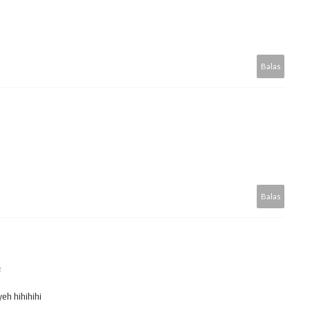
Balas
Balas
eh hihihihi