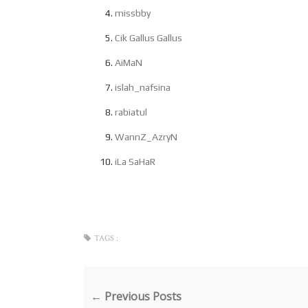
missbby
Cik Gallus Gallus
AiMaN
islah_nafsina
rabiatul
WannZ_AzryN
iLa SaHaR
TAGS :
← Previous Posts